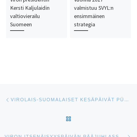
Kersti Kaljulaidin
valmistuu SVYL:n
valtiovierailu
ensimmäinen
Suomeen
strategia
Artikkelien navigointi
Edellinen
VIROLAIS-SUOMALAISET KESÄPÄIVÄT PÜHAJÄRVELLÄ
ARTIKKELISIVULLE
S
VIRON ITSENÄISYYSPÄIVÄN PÄÄJUHLASSA HELSINGISSÄ PUHUU VIRON TAIDETEOLLISEN KORKEAKOULUN REHTORI JAAK KANGILASKI