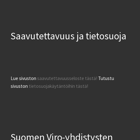
Saavutettavuus ja tietosuoja
Lue sivuston
saavutettavuusseloste tästä!
Tutustu
sivuston
tietosuojakäytäntöihin tästä!
Suomen Viro-yhdistysten