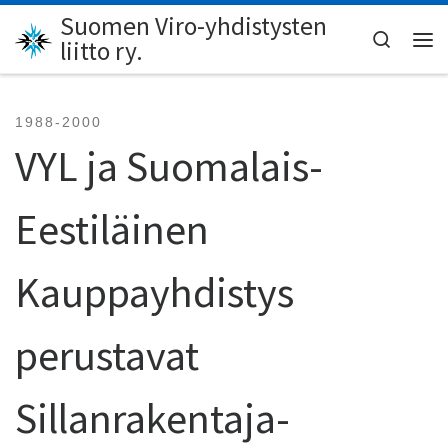
Suomen Viro-yhdistysten
Skip to content
Search
liitto ry.
Val
1988-2000
VYL ja Suomalais-
Eestiläinen
Kauppayhdistys
perustavat
Sillanrakentaja-