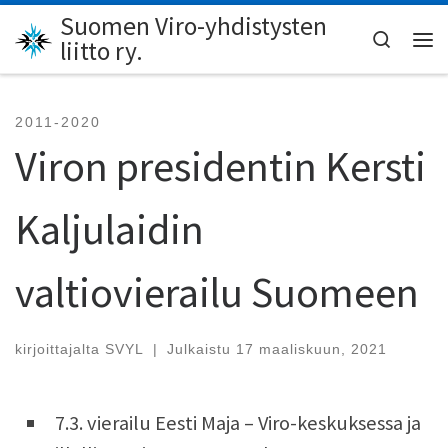
Suomen Viro-yhdistysten
Skip to content
Search
liitto ry.
Val
2011-2020
Viron presidentin Kersti
Kaljulaidin
valtiovierailu Suomeen
kirjoittajalta
SVYL
|
Julkaistu
17 maaliskuun, 2021
7.3. vierailu Eesti Maja – Viro-keskuksessa ja