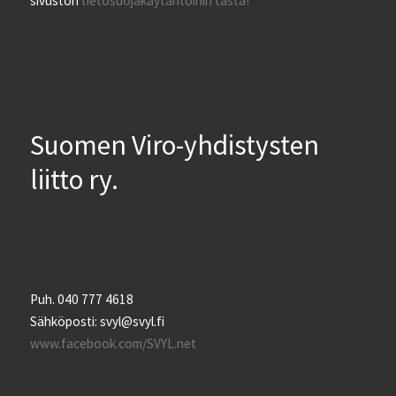
sivuston
tietosuojakäytäntöihin tästä!
Suomen Viro-yhdistysten
liitto ry.
Puh. 040 777 4618
Sähköposti: svyl@svyl.fi
www.facebook.com/SVYL.net