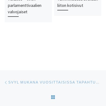
parlamenttivaalien
liiton kotisivut
valvojaiset
Artikkelien navigointi
Edellinen
SVYL MUKANA VUOSITTAISISSA TAPAHTUMISSA
ARTIKKELISIVULLE