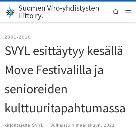
Suomen Viro-yhdistysten
Skip to content
Search
liitto ry.
Val
2001-2010
SVYL esittäytyy kesällä
Move Festivalilla ja
senioreiden
kulttuuritapahtumassa
kirjoittajalta
SVYL
|
Julkaistu
4 maaliskuun, 2021