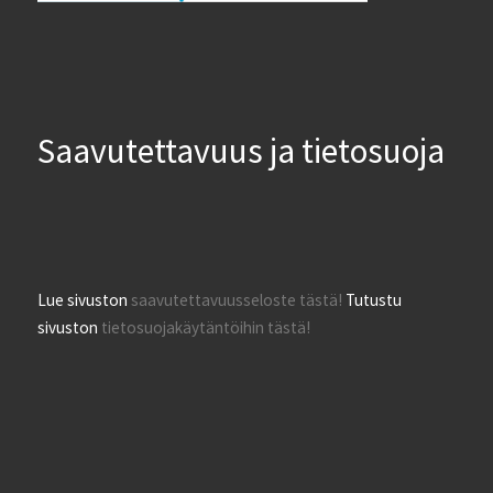
Saavutettavuus ja tietosuoja
Lue sivuston
saavutettavuusseloste tästä!
Tutustu
sivuston
tietosuojakäytäntöihin tästä!