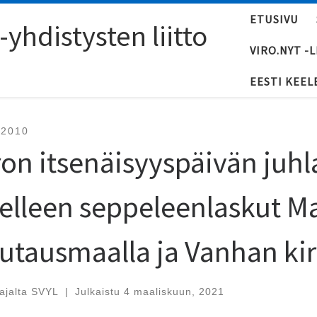
ETUSIVU
yhdistysten liitto
VIRO.NYT -
EESTI KEEL
-2010
ron itsenäisyyspäivän juhl
elleen seppeleenlaskut M
utausmaalla ja Vanhan kir
tajalta
SVYL
|
Julkaistu
4 maaliskuun, 2021