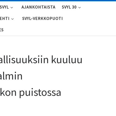
SVYL
AJANKOHTAISTA
SVYL 30
LEHTI
SVYL-VERKKOPUOTI
ES
allisuuksiin kuuluu
almin
kon puistossa