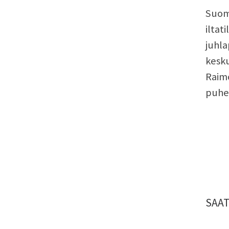
Suoma
iltat
juhl
kesku
Raimo
puhe
SAAT