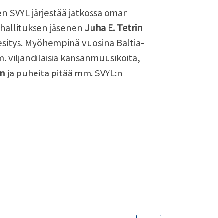
en SVYL järjestää jatkossa oman
a hallituksen jäsenen
Juha E. Tetrin
sitys. Myöhempinä vuosina Baltia-
. viljandilaisia kansanmuusikoita,
on
ja puheita pitää mm. SVYL:n