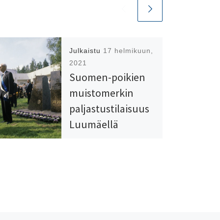
Julkaistu
17 helmikuun,
2021
Suomen-poikien
muistomerkin
paljastustilaisuus
Luumäellä
18.8.1991.
Seuraavana päivänä
maailma havahtui
uuteen todellisuuteen.
Tilaisuudessa läsnä ollut
ulkoministeri Lennart