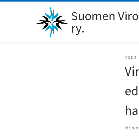
Skip to content
Suomen Viro-
ry.
2001
Vi
ed
ha
kirjoit