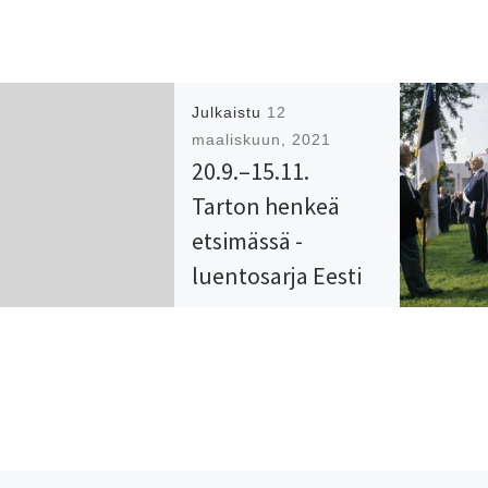
Julkaistu
12
maaliskuun, 2021
20.9.–15.11.
Tarton henkeä
etsimässä -
luentosarja Eesti
Majassa
SVYL:n harjoittelija Kadri
Reinsoo on puhujana
25.10. ja 8.11. pidettävillä
luennoilla. Luentosarjan
järjestävät Tarton