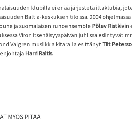
laisuuden klubilla ei enää järjestetä iltaklubia, jot
ilaisuuden Baltia-keskuksen tiloissa. 2004 ohjelmass
apuhe ja suomalaisen runoensemble
Põlev Ristkivin
e
ksessa Viron itsenäisyyspäivän juhlissa esiintyvät mm
nd Valgren musiikkia kitaralla esittänyt
Tiit Peters
enjohtaja
Harri Raitis.
AT MYÖS PITÄÄ