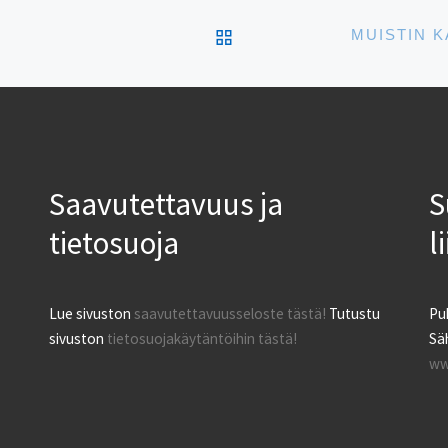
yliopisto, Tuglas-seura ja
ARTIKKELISIVULLE
SVYL. Yhteistyössä
mukana Tarton kaupunki
[…]
Saavutettavuus ja
S
tietosuoja
l
Lue sivuston
saavutettavuusseloste tästä!
Tutustu
Pu
sivuston
tietosuojakäytäntöihin tästä!
Säh
ww