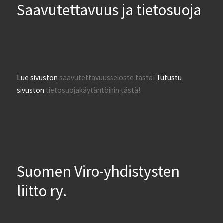
Saavutettavuus ja tietosuoja
Lue sivuston
saavutettavuusseloste tästä!
Tutustu
sivuston
tietosuojakäytäntöihin tästä!
Suomen Viro-yhdistysten
liitto ry.