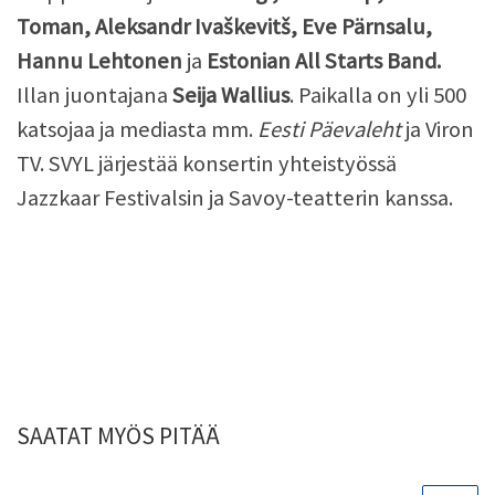
Toman, Aleksandr Ivaškevitš, Eve Pärnsalu,
Hannu Lehtonen
ja
Estonian All Starts Band.
Illan juontajana
Seija Wallius
. Paikalla on yli 500
katsojaa ja mediasta mm.
Eesti Päevaleht
ja Viron
TV. SVYL järjestää konsertin yhteistyössä
Jazzkaar Festivalsin ja Savoy-teatterin kanssa.
SAATAT MYÖS PITÄÄ