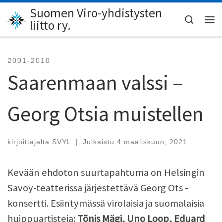
Suomen Viro-yhdistysten
Skip to content
Search
liitto ry.
Val
2001-2010
Saarenmaan valssi –
Georg Otsia muistellen
kirjoittajalta
SVYL
|
Julkaistu
4 maaliskuun, 2021
Kevään ehdoton suurtapahtuma on Helsingin
Savoy-teatterissa järjestettävä Georg Ots -
konsertti. Esiintymässä virolaisia ja suomalaisia
huippuartisteja:
Tõnis Mägi, Uno Loop, Eduard