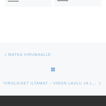
Artikkelien navigointi
Edellinen
MATKA VIRUMAALLE
ARTIKKELISIVULLE
S
VIROLAISET ILTAMAT – VIRON LAULU JA LEIPÄ