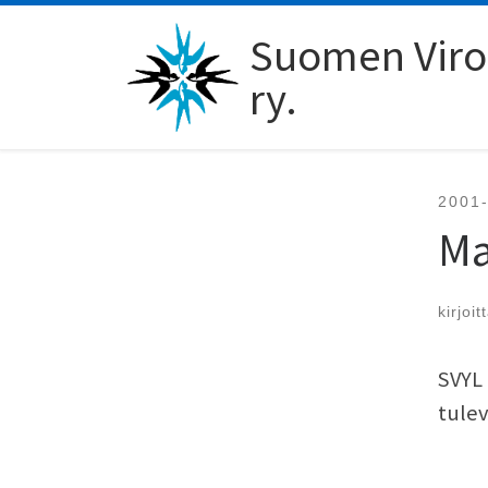
Skip to content
Suomen Viro-
ry.
2001
Ma
kirjoit
SVYL 
tulev