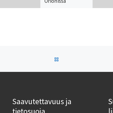
Orionissa
Helsingissä
Virolaisen elokuvan
parhaita saavutuksia yli
100 vuoden ajalta
nähdään Orionissa maan
juhlavuoden kunniaksi.
Orionin elokuvat ovat
ARTIKKELISIVULLE
November (2017), Kevät
(1969), Nuoret kotkat
[…]
Saavutettavuus ja
S
tietosuoja
l