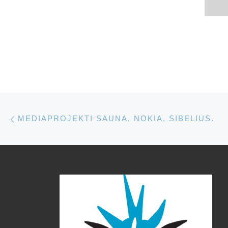
Artikkelien navigointi
Edellinen
MEDIAPROJEKTI SAUNA, NOKIA, SIBELIUS.