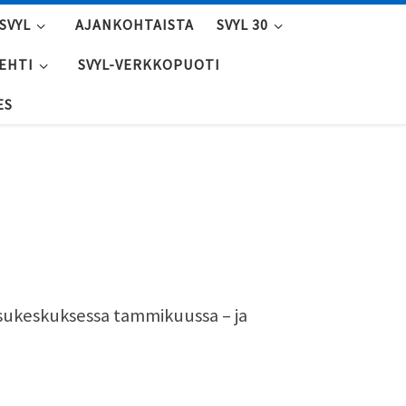
SVYL
AJANKOHTAISTA
SVYL 30
LEHTI
SVYL-VERKKOPUOTI
ES
ssukeskuksessa tammikuussa – ja