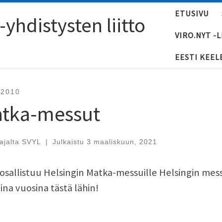
ETUSIVU
yhdistysten liitto
VIRO.NYT -
EESTI KEEL
-2010
tka-messut
tajalta
SVYL
|
Julkaistu
3 maaliskuun, 2021
osallistuu Helsingin Matka-messuille Helsingin me
ina vuosina tästä lähin!