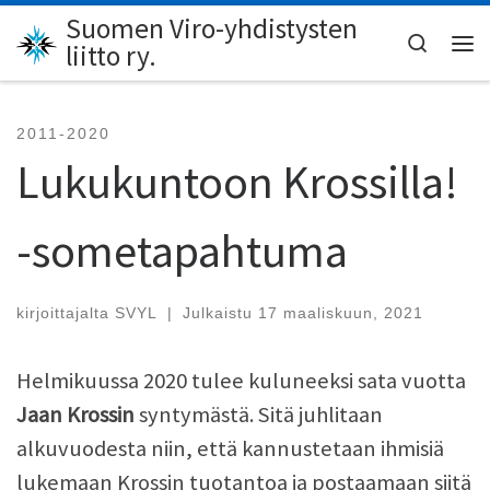
Suomen Viro-yhdistysten
Skip to content
Search
liitto ry.
Val
2011-2020
Lukukuntoon Krossilla!
-sometapahtuma
kirjoittajalta
SVYL
|
Julkaistu
17 maaliskuun, 2021
Helmikuussa 2020 tulee kuluneeksi sata vuotta
Jaan Krossin
syntymästä. Sitä juhlitaan
alkuvuodesta niin, että kannustetaan ihmisiä
lukemaan Krossin tuotantoa ja postaamaan siitä