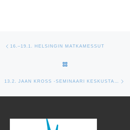
Artikkelien navigointi
Edellinen
16.–19.1. HELSINGIN MATKAMESSUT
ARTIKKELISIVULLE
S
13.2. JAAN KROSS -SEMINAARI KESKUSTAKIRJASTO OODISSA HELSINGISSÄ