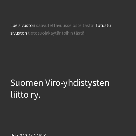
Lue sivuston
saavutettavuusseloste tästä!
Tutustu
sivuston
tietosuojakäytäntöihin tästä!
Suomen Viro-yhdistysten
liitto ry.
Puh. 040 777 4618