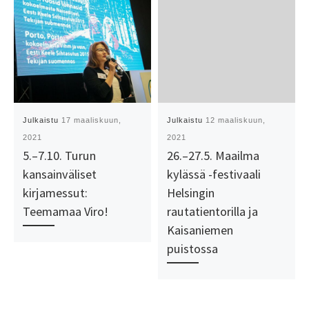
Julkaistu
17 maaliskuun,
Julkaistu
12 maaliskuun,
2021
2021
5.–7.10. Turun
26.–27.5. Maailma
kansainväliset
kylässä -festivaali
kirjamessut:
Helsingin
Teemamaa Viro!
rautatientorilla ja
Kaisaniemen
puistossa