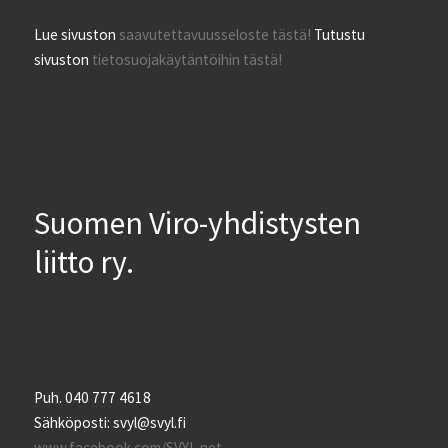
Lue sivuston
saavutettavuusseloste tästä!
Tutustu
sivuston
tietosuojakäytäntöihin tästä!
Suomen Viro-yhdistysten
liitto ry.
Puh. 040 777 4618
Sähköposti: svyl@svyl.fi
www.facebook.com/SVYL.net