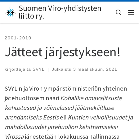
Suomen Viro-yhdistysten
Skip to content
Search
liitto ry.
Val
2001-2010
Jätteet järjestykseen!
kirjoittajalta
SVYL
|
Julkaistu
3 maaliskuun, 2021
SVYL:n ja Viron ympäristöministeriön yhteinen
jätehuoltoseminaari
Kohalike omavalitsuste
kohustused ja võimalused jäätmekäitluse
arendamiseks Eestis
eli
Kuntien velvollisuudet ja
mahdollisuudet jätehuollon kehittämiseksi
Virossa
järjestetään lokakuussa Tallinnassa