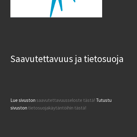
Saavutettavuus ja tietosuoja
Lue sivuston
saavutettavuusseloste tästä!
Tutustu
sivuston
tietosuojakäytäntöihin tästä!