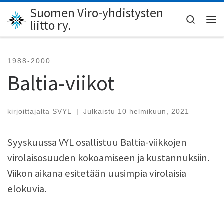
Suomen Viro-yhdistysten
Skip to content
Search
liitto ry.
Val
1988-2000
Baltia-viikot
kirjoittajalta
SVYL
|
Julkaistu
10 helmikuun, 2021
Syyskuussa VYL osallistuu Baltia-viikkojen
virolaisosuuden kokoamiseen ja kustannuksiin.
Viikon aikana esitetään uusimpia virolaisia
elokuvia.