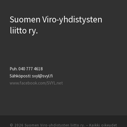
Suomen Viro-yhdistysten
liitto ry.
Puh. 040 777 4618
Sähköposti: svyl@svyl.fi
www.facebook.com/SVYL.net
© 2026
Suomen Viro-yhdistysten liitto ry.
– Kaikki oikeudet