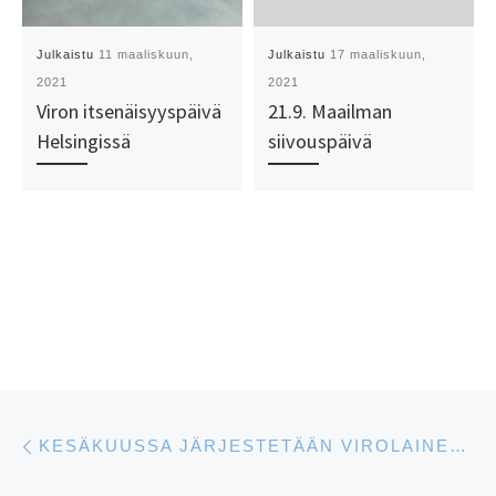
Julkaistu
11 maaliskuun,
Julkaistu
17 maaliskuun,
2021
2021
Viron itsenäisyyspäivä
21.9. Maailman
Helsingissä
siivouspäivä
Artikkelien navigointi
Edellinen
KESÄKUUSSA JÄRJESTETÄÄN VIROLAINEN KEVÄTJUHLA YHDESSÄ MUIDEN VIRO-JÄRJESTÖJEN KANSSA