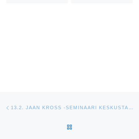
Artikkelien navigointi
Edellinen
13.2. JAAN KROSS -SEMINAARI KESKUSTAKIRJASTO OODISSA HELSINGISSÄ
ARTIKKELISIVULLE