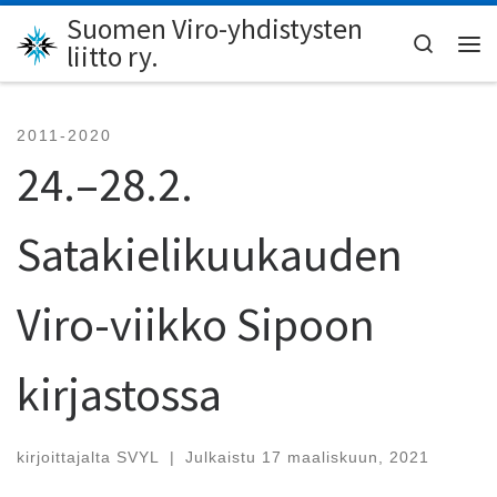
Suomen Viro-yhdistysten
Skip to content
Search
liitto ry.
Val
2011-2020
24.–28.2.
Satakielikuukauden
Viro-viikko Sipoon
kirjastossa
kirjoittajalta
SVYL
|
Julkaistu
17 maaliskuun, 2021