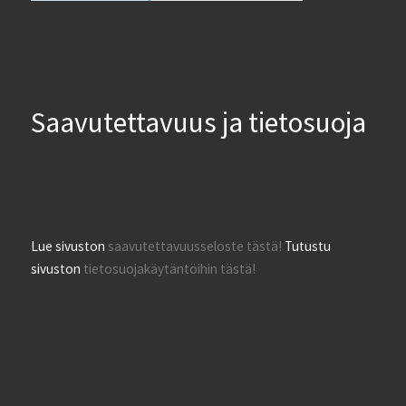
Saavutettavuus ja tietosuoja
Lue sivuston
saavutettavuusseloste tästä!
Tutustu
sivuston
tietosuojakäytäntöihin tästä!