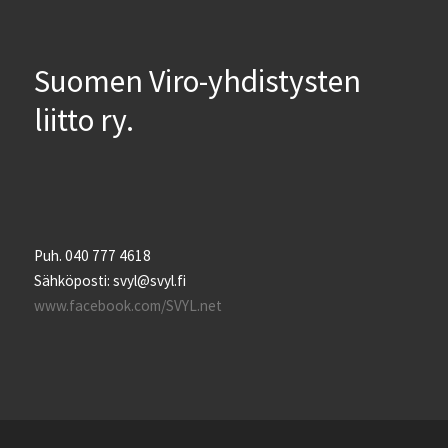
Suomen Viro-yhdistysten
liitto ry.
Puh. 040 777 4618
Sähköposti: svyl@svyl.fi
www.facebook.com/SVYL.net