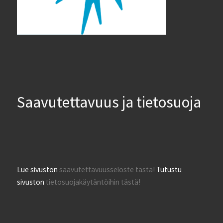
Saavutettavuus ja tietosuoja
Lue sivuston
saavutettavuusseloste tästä!
Tutustu
sivuston
tietosuojakäytäntöihin tästä!