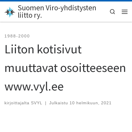
Suomen Viro-yhdistysten
Skip to content
Search
liitto ry.
Val
1988-2000
Liiton kotisivut
muuttavat osoitteeseen
www.vyl.ee
kirjoittajalta
SVYL
|
Julkaistu
10 helmikuun, 2021