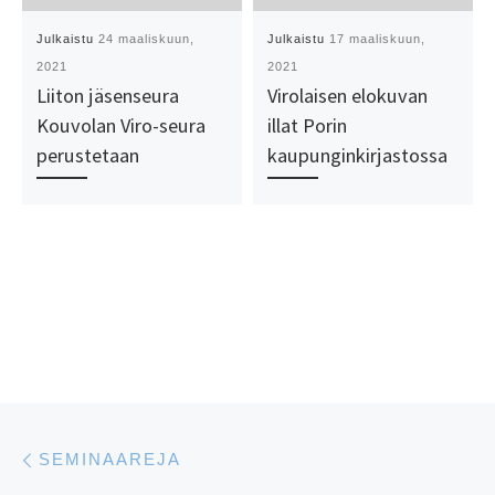
Julkaistu
24 maaliskuun,
Julkaistu
17 maaliskuun,
2021
2021
Liiton jäsenseura
Virolaisen elokuvan
Kouvolan Viro-seura
illat Porin
perustetaan
kaupunginkirjastossa
Artikkelien navigointi
Edellinen
SEMINAAREJA