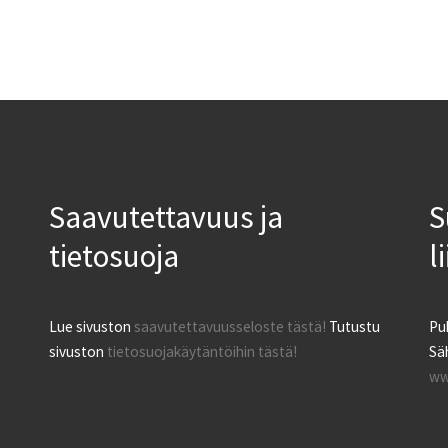
Saavutettavuus ja
S
tietosuoja
l
Lue sivuston
saavutettavuusseloste tästä!
Tutustu
Pu
sivuston
tietosuojakäytäntöihin tästä!
Säh
ww