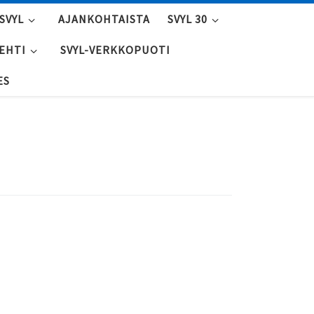
SVYL
AJANKOHTAISTA
SVYL 30
LEHTI
SVYL-VERKKOPUOTI
ES