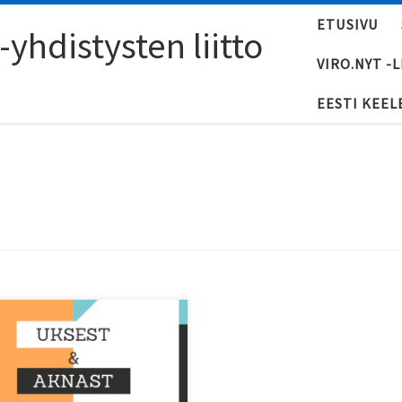
ETUSIVU
yhdistysten liitto
VIRO.NYT -
EESTI KEEL
allisuussarja koostuu
eensä 11:sta videoidusta
kustelusta.