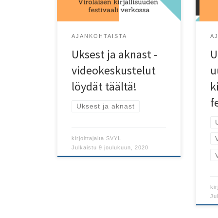
AJANKOHTAISTA
A
Uksest ja aknast -
U
videokeskustelut
u
löydät täältä!
k
f
Uksest ja aknast
kirjoittajalta
SVYL
Julkaistu
9 joulukuun, 2020
kir
Ju