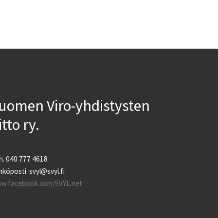
uomen Viro-yhdistysten
iitto ry.
h. 040 777 4618
köposti: svyl@svyl.fi
w.facebook.com/SVYL.net