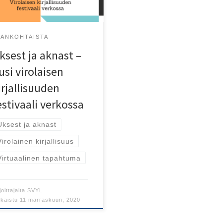
JANKOHTAISTA
ksest ja aknast –
usi virolaisen
irjallisuuden
estivaali verkossa
Uksest ja aknast
Virolainen kirjallisuus
Virtuaalinen tapahtuma
joittajalta
SVYL
lkaistu
11 marraskuun, 2020