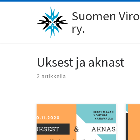
Skip to content
Suomen Viro-
ry.
Uksest ja aknast
2 artikkelia
Uksest ja aknast on uusi
Kirj
virolaisen kirjallisuuden festivaali
yht
verkossa.
kes