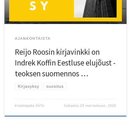
AJANKOHTAISTA
Reijo Roosin kirjavinkki on
Indrek Koffin Eestluse elujõust -
teoksen suomennos …
Kirjasyksy
suositus
kirjoittajalta
SVYL
Julkaistu
23 marraskuun, 2020