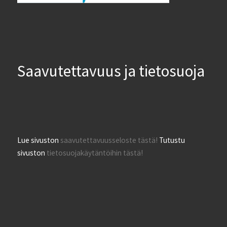
Saavutettavuus ja tietosuoja
Lue sivuston
saavutettavuusseloste tästä!
Tutustu
sivuston
tietosuojakäytäntöihin tästä!