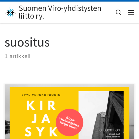
Suomen Viro-yhdistysten
Skip to content
Search
liitto ry.
Val
suositus
1 artikkeli
SVYL-verkkopuodin Kirjasyksy-kampanjassa saadaan
suosituksia puodin tarjonnasta.