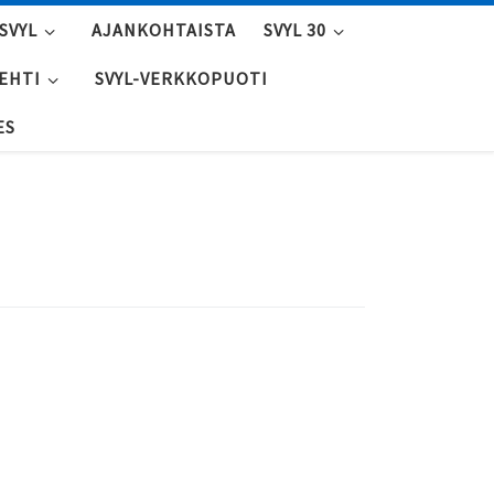
SVYL
AJANKOHTAISTA
SVYL 30
LEHTI
SVYL-VERKKOPUOTI
ES