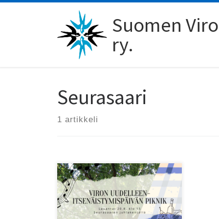
Skip to content
Suomen Viro-
ry.
Seurasaari
1 artikkeli
Tervetuloa Viron
uudelleenitsenäistymispäivänä
lauantaina 20. elokuuta kello 15