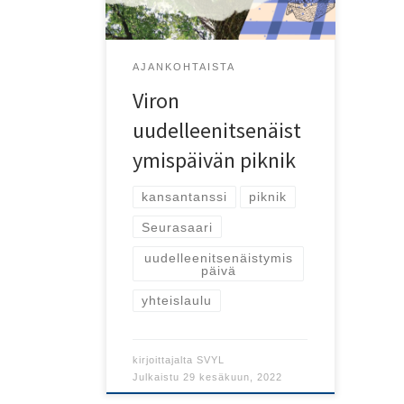
Seurasaareen!
AJANKOHTAISTA
Viron
uudelleenitsenäist
ymispäivän piknik
kansantanssi
piknik
Seurasaari
uudelleenitsenäistymis
päivä
yhteislaulu
kirjoittajalta
SVYL
Julkaistu
29 kesäkuun, 2022