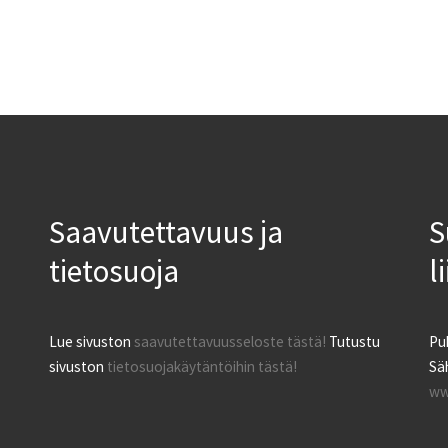
Saavutettavuus ja
S
tietosuoja
l
Lue sivuston
saavutettavuusseloste tästä!
Tutustu
Pu
sivuston
tietosuojakäytäntöihin tästä!
Säh
ww