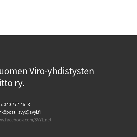
uomen Viro-yhdistysten
iitto ry.
h. 040 777 4618
köposti: svyl@svyl.fi
w.facebook.com/SVYL.net