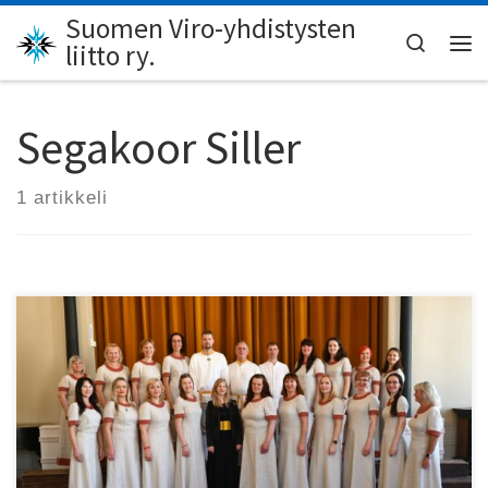
Suomen Viro-yhdistysten
Skip to content
Search
liitto ry.
Val
Segakoor Siller
1 artikkeli
Viron itsenäisyyspäivää 24.2. vietetään Helsingissä
perinteisin menoin, ja illalla päästään nauttimaan
kuoromusiikista.