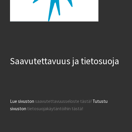
Saavutettavuus ja tietosuoja
Lue sivuston
saavutettavuusseloste tästä!
Tutustu
sivuston
tietosuojakäytäntöihin tästä!