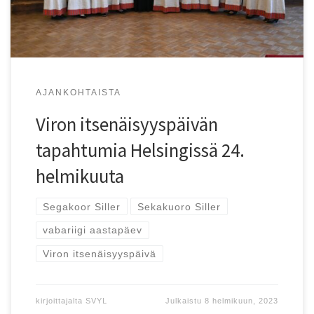
AJANKOHTAISTA
Viron itsenäisyyspäivän
tapahtumia Helsingissä 24.
helmikuuta
Segakoor Siller
Sekakuoro Siller
vabariigi aastapäev
Viron itsenäisyyspäivä
kirjoittajalta
SVYL
Julkaistu
8 helmikuun, 2023