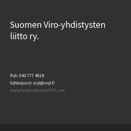
Suomen Viro-yhdistysten
liitto ry.
Puh. 040 777 4618
Sähköposti: svyl@svyl.fi
www.facebook.com/SVYL.net