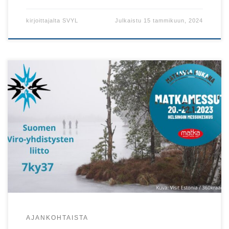
kirjoittajalta
SVYL
Julkaistu
15 tammikuun, 2024
SVYL ja SVYL-Verkkopuoti ovat Helsingin Matkamessuilla
Messukeskuksessa to–su 19.–22.1. Tule SVYL:n osastolle
7ky37 kuulemaan Viro-uutisia, tekemään kirjaostoksia ja
tapaamaan tuttuja!
AJANKOHTAISTA