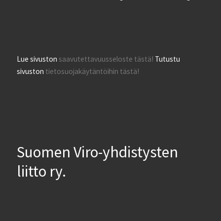
Lue sivuston
saavutettavuusseloste tästä!
Tutustu
sivuston
tietosuojakäytäntöihin tästä!
Suomen Viro-yhdistysten
liitto ry.