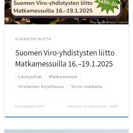
AJANKOHTAISTA
Suomen Viro-yhdistysten liitto
Matkamessuilla 16.–19.1.2025
Laulujuhlat
Matkamessut
Virolainen kirjallisuus
Viron-matkailu
kirjoittajalta
SVYL
Julkaistu
14 tammikuun, 2025