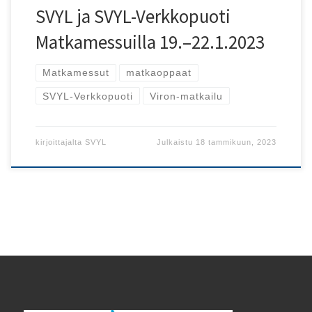
SVYL ja SVYL-Verkkopuoti
Matkamessuilla 19.–22.1.2023
Matkamessut
matkaoppaat
SVYL-Verkkopuoti
Viron-matkailu
kirjoittajalta
SVYL
Julkaistu
18 tammikuun, 2023