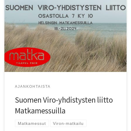
Suomen Viro-yhdistysten liitto osallistuu Helsingin
Matkamessuille 18.–21.1.2024. SVYL:n ja SVYL-
Verkkopuodin löydät osastolta 7 ky 10, joka on muiden
ystävyysseurojen joukossa.
AJANKOHTAISTA
Suomen Viro-yhdistysten liitto
Matkamessuilla
Matkamessut
Viron-matkailu