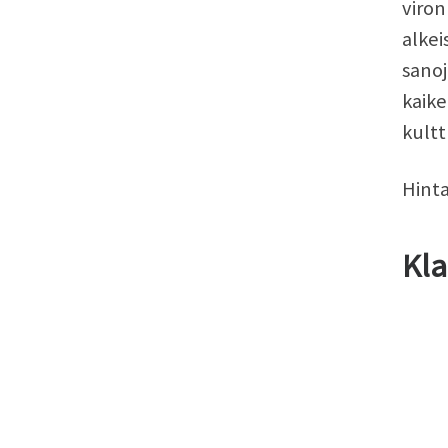
viron
alkei
sanoj
kaike
kultt
Hinta
Kla