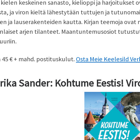
 kielen keskeinen sanasto, kielioppi ja harjoitukset o
sta, ja viron kieltä lähestytään tuttujen ja tutunom
en ja lauserakenteiden kautta. Kirjan teemoja ovat
nlaiset arjen tilanteet. Maantuntemusosiot tutustu
uuriin.
 45 € + mahd. postituskulut.
Osta Meie Keelesild Ve
rika Sander: Kohtume Eestis! Viro