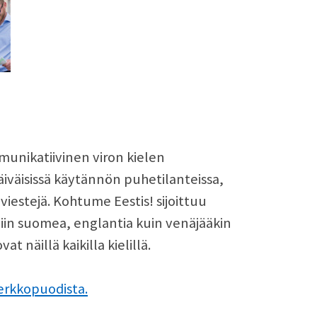
munikatiivinen viron kielen
päiväisissä käytännön puhetilanteissa,
 viestejä. Kohtume Eestis! sijoittuu
 niin suomea, englantia kuin venäjääkin
t näillä kaikilla kielillä.
erkkopuodista.