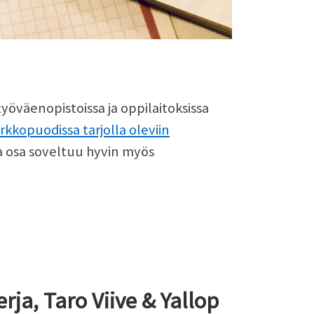
työväenopistoissa ja oppilaitoksissa
rkkopuodissa tarjolla oleviin
sta osa soveltuu hyvin myös
rja, Taro Viive & Yallop