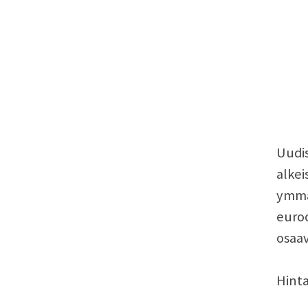
Uudis
alkei
ymmär
euroo
osaav
Hinta