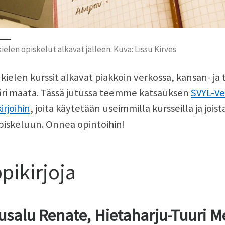
kielen opiskelut alkavat jälleen. Kuva: Lissu Kirves
 kielen kurssit alkavat piakkoin verkossa, kansan- ja 
ri maata. Tässä jutussa teemme katsauksen
SVYL-Ve
irjoihin
, joita käytetään useimmilla kursseilla ja joi
piskeluun. Onnea opintoihin!
pikirjoja
usalu Renate, Hietaharju-Tuuri Me