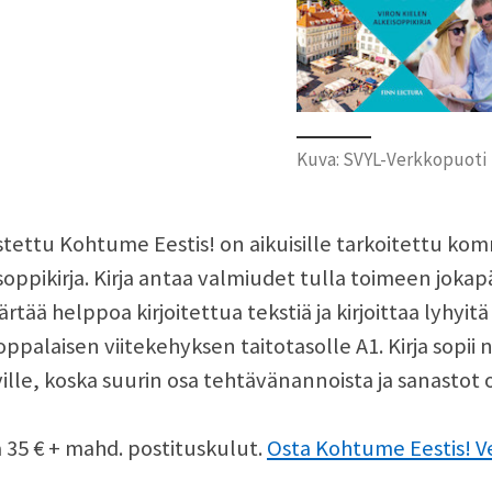
Kuva: SVYL-Verkkopuoti
tettu Kohtume Eestis! on aikuisille tarkoitettu kom
soppikirja. Kirja antaa valmiudet tulla toimeen joka
tää helppoa kirjoitettua tekstiä ja kirjoittaa lyhyitä
ppalaisen viitekehyksen taitotasolle A1. Kirja sopii
ille, koska suurin osa tehtävänannoista ja sanastot ova
 35 € + mahd. postituskulut.
Osta Kohtume Eestis! V