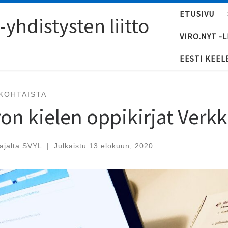
ETUSIVU
yhdistysten liitto
VIRO.NYT -
EESTI KEEL
KOHTAISTA
ron kielen oppikirjat Verk
tajalta
SVYL
|
Julkaistu
13 elokuun, 2020