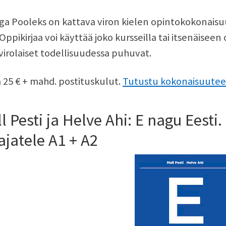
ga Pooleks on kattava viron kielen opintokokonaisuu
 Oppikirjaa voi käyttää joko kursseilla tai itsenäiseen
virolaiset todellisuudessa puhuvat.
 25 € + mahd. postituskulut.
Tutustu kokonaisuutee
l Pesti ja Helve Ahi: E nagu Eesti.
ajatele A1 + A2