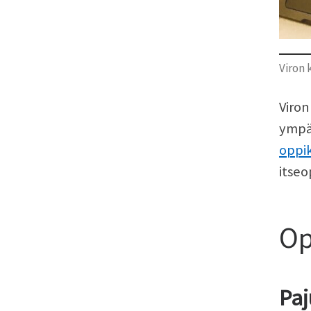
Viron 
Viron
ympä
oppik
itseo
Op
Paj