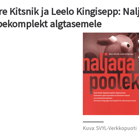
e Kitsnik ja Leelo Kingisepp: Nal
pekomplekt algtasemele
Kuva: SVYL-Verkkopuoti