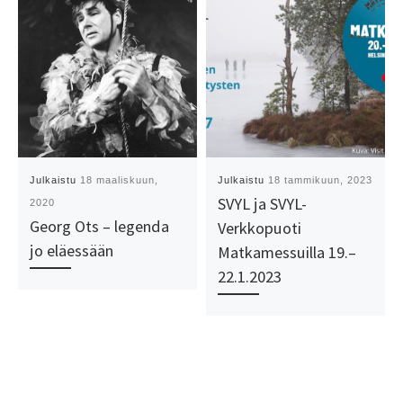
Julkaistu
18 maaliskuun,
Julkaistu
18 tammikuun, 2023
SVYL ja SVYL-
2020
Georg Ots – legenda
Verkkopuoti
jo eläessään
Matkamessuilla 19.–
22.1.2023