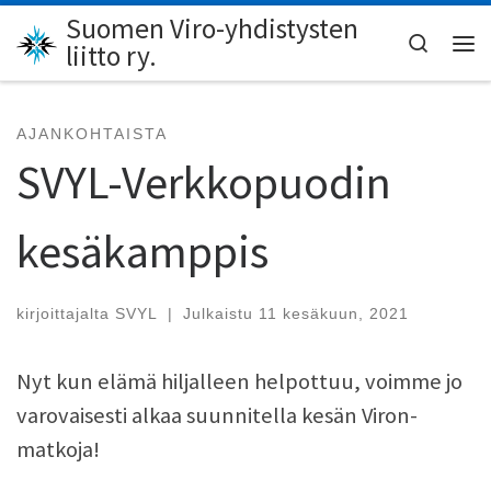
Suomen Viro-yhdistysten
Skip to content
Search
liitto ry.
Val
AJANKOHTAISTA
SVYL-Verkkopuodin
kesäkamppis
kirjoittajalta
SVYL
|
Julkaistu
11 kesäkuun, 2021
Nyt kun elämä hiljalleen helpottuu, voimme jo
varovaisesti alkaa suunnitella kesän Viron-
matkoja!