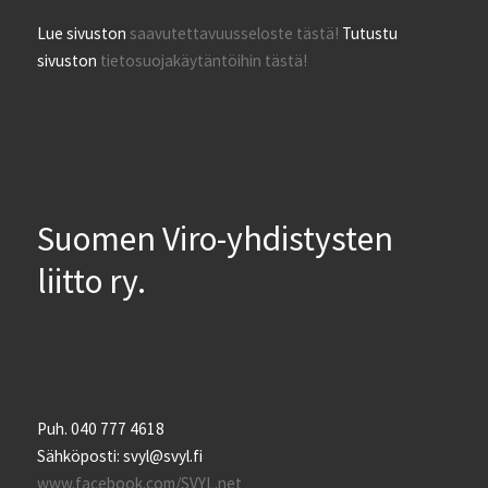
Lue sivuston
saavutettavuusseloste tästä!
Tutustu
sivuston
tietosuojakäytäntöihin tästä!
Suomen Viro-yhdistysten
liitto ry.
Puh. 040 777 4618
Sähköposti: svyl@svyl.fi
www.facebook.com/SVYL.net