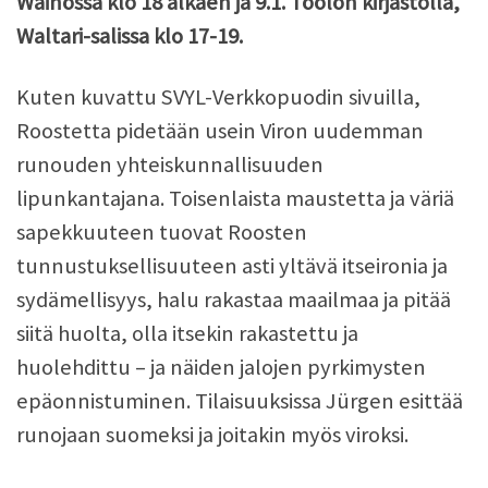
Wäinössä klo 18 alkaen ja 9.1. Töölön kirjastolla,
Waltari-salissa klo 17-19.
Kuten kuvattu SVYL-Verkkopuodin sivuilla,
Roostetta pidetään usein Viron uudemman
runouden yhteiskunnallisuuden
lipunkantajana. Toisenlaista maustetta ja väriä
sapekkuuteen tuovat Roosten
tunnustuksellisuuteen asti yltävä itseironia ja
sydämellisyys, halu rakastaa maailmaa ja pitää
siitä huolta, olla itsekin rakastettu ja
huolehdittu – ja näiden jalojen pyrkimysten
epäonnistuminen. Tilaisuuksissa Jürgen esittää
runojaan suomeksi ja joitakin myös viroksi.