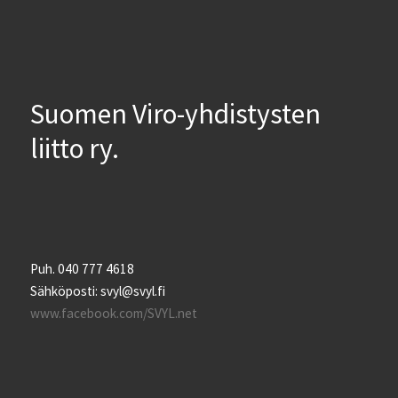
Suomen Viro-yhdistysten
liitto ry.
Puh. 040 777 4618
Sähköposti: svyl@svyl.fi
www.facebook.com/SVYL.net