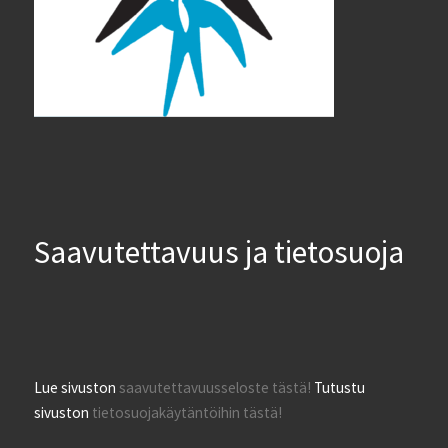
Saavutettavuus ja tietosuoja
Lue sivuston
saavutettavuusseloste tästä!
Tutustu
sivuston
tietosuojakäytäntöihin tästä!