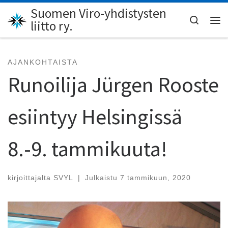
Suomen Viro-yhdistysten
Skip to content
Search
liitto ry.
Val
AJANKOHTAISTA
Runoilija Jürgen Rooste
esiintyy Helsingissä
8.-9. tammikuuta!
kirjoittajalta
SVYL
|
Julkaistu
7 tammikuun, 2020