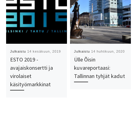
Julkaistu
14 kesäkuun, 2019
Julkaistu
14 huhtikuun, 2020
ESTO 2019 -
Ülle Õisin
avajaiskonsertti ja
kuvareportaasi:
virolaiset
Tallinnan tyhjät kadut
käsityömarkkinat