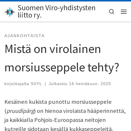
Suomen Viro-yhdistysten
Skip to content
Search
liitto ry.
Val
AJANKOHTAISTA
Mistä on virolainen
morsiusseppele tehty?
kirjoittajalta
SVYL
|
Julkaistu
16 heinäkuun, 2025
Kesäinen kukista punottu morsiusseppele
(
pruudipärg
) on hienoa virolaista hääperinnettä,
ja kaikkialla Pohjois-Euroopassa neitojen
kutreille sidotaan kesällä kukkaseppeleitä.