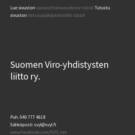
Lue sivuston
saavutettavuusseloste tästä!
Tutustu
sivuston
tietosuojakäytäntöihin tästä!
Suomen Viro-yhdistysten
liitto ry.
Puh. 040 777 4618
Sähköposti: svyl@svyl.fi
www.facebook.com/SVYL.net