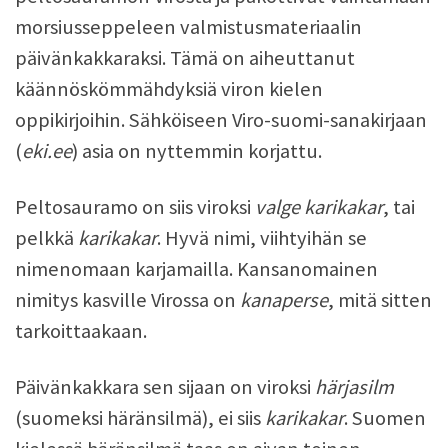
morsiusseppeleen valmistusmateriaalin
päivänkakkaraksi. Tämä on aiheuttanut
käännöskömmähdyksiä viron kielen
oppikirjoihin. Sähköiseen Viro-suomi-sanakirjaan
(
eki.ee
) asia on nyttemmin korjattu.
Peltosauramo on siis viroksi
valge karikakar
, tai
pelkkä
karikakar
. Hyvä nimi, viihtyihän se
nimenomaan karjamailla. Kansanomainen
nimitys kasville Virossa on
kanaperse
, mitä sitten
tarkoittaakaan.
Päivänkakkara sen sijaan on viroksi
härjasilm
(suomeksi häränsilmä), ei siis
karikakar
. Suomen