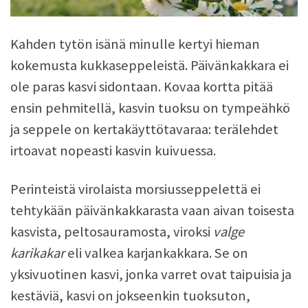
Kahden tytön isänä minulle kertyi hieman
kokemusta kukkaseppeleistä. Päivänkakkara ei
ole paras kasvi sidontaan. Kovaa kortta pitää
ensin pehmitellä, kasvin tuoksu on tympeähkö
ja seppele on kertakäyttötavaraa: terälehdet
irtoavat nopeasti kasvin kuivuessa.
Perinteistä virolaista morsiusseppelettä ei
tehtykään päivänkakkarasta vaan aivan toisesta
kasvista, peltosauramosta, viroksi
valge
karikakar
eli valkea karjankakkara. Se on
yksivuotinen kasvi, jonka varret ovat taipuisia ja
kestäviä, kasvi on jokseenkin tuoksuton,