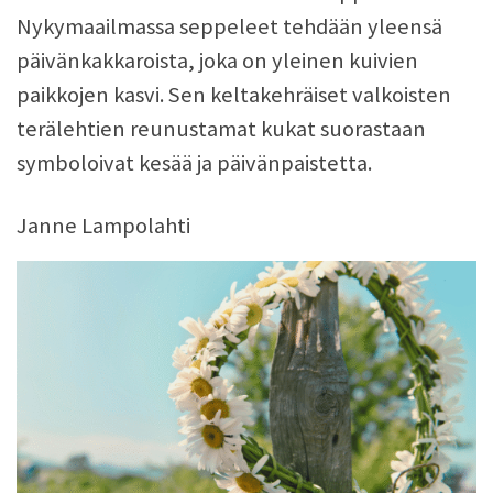
Nykymaailmassa seppeleet tehdään yleensä
päivänkakkaroista, joka on yleinen kuivien
paikkojen kasvi. Sen keltakehräiset valkoisten
terälehtien reunustamat kukat suorastaan
symboloivat kesää ja päivänpaistetta.
Janne Lampolahti