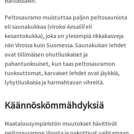
Baltiassakin.
Peltosauramo muistuttaa paljon peltosauniota
eli saunakukkaa (viroksi
kesalill
eli
kesantokukka), joka on yleisimpiä rikkakasveja
niin Virossa kuin Suomessa. Saunakukan lehdet
ovat tillimäisen ohutliuskaiset ja
pahantuoksuiset, kun taas peltosauramon
tuoksuttomat, karvaiset lehdet ovat jäykkiä,
lyhytliuskaisia ja harmahtavan vihreitä.
Käännöskömmähdyksiä
Maatalousympäristön muutokset hävittivät
peltosauramon Virosta ja pakottivat vaihtamaan