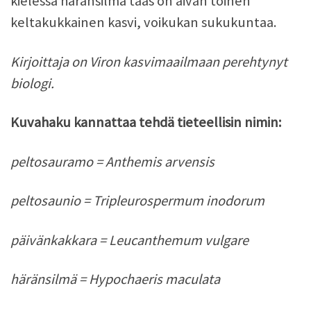
kielessä häränsilmä taas on aivan toinen
keltakukkainen kasvi, voikukan sukukuntaa.
Kirjoittaja on Viron kasvimaailmaan perehtynyt
biologi.
Kuvahaku kannattaa tehdä tieteellisin nimin:
peltosauramo = Anthemis arvensis
peltosaunio = Tripleurospermum inodorum
päivänkakkara = Leucanthemum vulgare
häränsilmä = Hypochaeris maculata