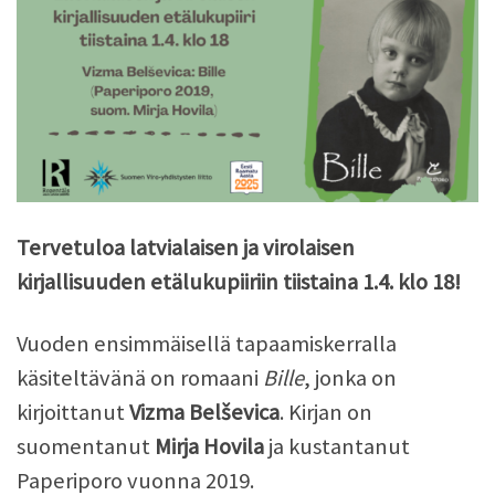
Tervetuloa latvialaisen ja virolaisen
kirjallisuuden etälukupiiriin tiistaina 1.4. klo 18!
Vuoden ensimmäisellä tapaamiskerralla
käsiteltävänä on romaani
Bille
, jonka on
kirjoittanut
Vizma Belševica
. Kirjan on
suomentanut
Mirja Hovila
ja kustantanut
Paperiporo vuonna 2019.