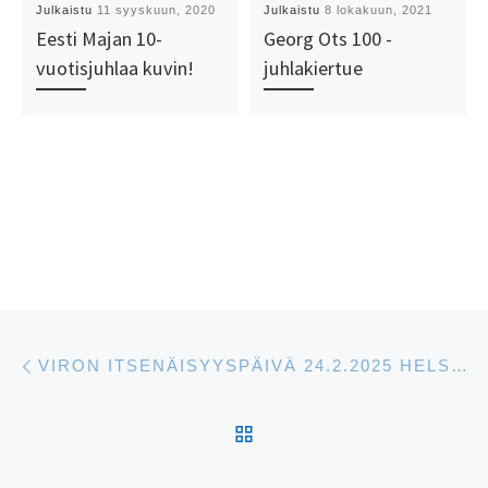
Julkaistu
11 syyskuun, 2020
Julkaistu
8 lokakuun, 2021
Eesti Majan 10-
Georg Ots 100 -
vuotisjuhlaa kuvin!
juhlakiertue
Artikkelien navigointi
Edellinen
VIRON ITSENÄISYYSPÄIVÄ 24.2.2025 HELSINGISSÄ
ARTIKKELISIVULLE
S