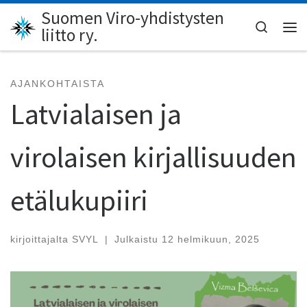
Suomen Viro-yhdistysten
Skip to content
Search
liitto ry.
Val
AJANKOHTAISTA
Latvialaisen ja
virolaisen kirjallisuuden
etälukupiiri
kirjoittajalta
SVYL
|
Julkaistu
12 helmikuun, 2025