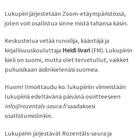
Lukupiiri järjestetään Zoom-etäympäristössä,
joten voit osallistua sinne mistä tahansa käsin.
Keskustelua vetää runoilija, kääntäjä ja
kirjallisuuskouluttaja
Heidi Iivari
(FM). Lukupiirin
kieli on suomi, mutta olet tervetullut, vaikket
puhuisikaan äidinkielenäsi suomea.
Huom! Ilmoittaudu ko. lukupiiriin viimeistään
lukupiiriä edeltävänä päivänä osoitteeseen
info@rozentals-seura.fi
saadaksesi
osallistumislinkin.
Lukupiirin järjestävät Rozentāls-seura ja