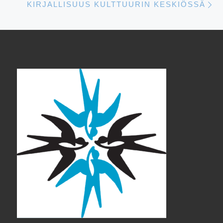
KIRJALLISUUS KULTTUURIN KESKIÖSSÄ