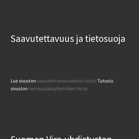
Saavutettavuus ja tietosuoja
Lue sivuston
saavutettavuusseloste tästä!
Tutustu
sivuston
tietosuojakäytäntöihin tästä!