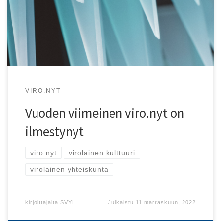
runsaasti yhteiskunnallista sisältöä.
VIRO.NYT
Vuoden viimeinen viro.nyt on
ilmestynyt
viro.nyt
virolainen kulttuuri
virolainen yhteiskunta
kirjoittajalta
SVYL
Julkaistu
11 marraskuun, 2022