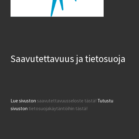
Saavutettavuus ja tietosuoja
Lue sivuston
saavutettavuusseloste tästä!
Tutustu
sivuston
tietosuojakäytäntöihin tästä!