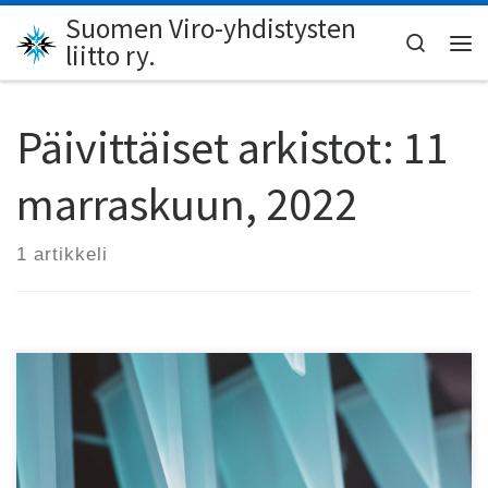
Suomen Viro-yhdistysten
Skip to content
Search
liitto ry.
Val
Päivittäiset arkistot:
11
marraskuun, 2022
1 artikkeli
viro.nyt 4-2022 on ilmestynyt! Lehdessä on tällä kertaa