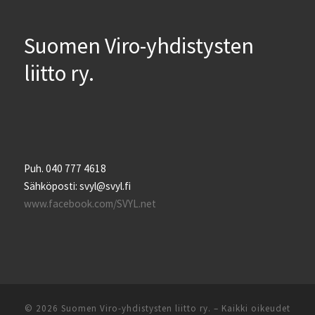
Suomen Viro-yhdistysten
liitto ry.
Puh. 040 777 4618
Sähköposti: svyl@svyl.fi
www.facebook.com/SVYL.net
© 2026
Suomen Viro-yhdistysten liitto ry.
– Kaikki oikeudet