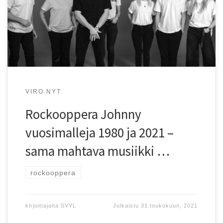
rockooppera Johnny herätetään henkiin uudistuneena ja
entistä ehompana.
VIRO.NYT
Rockooppera Johnny
vuosimalleja 1980 ja 2021 –
sama mahtava musiikki …
rockooppera
kirjoittajalta
SVYL
Julkaistu
31 toukokuun, 2021