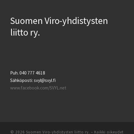
Suomen Viro-yhdistysten
liitto ry.
Puh. 040 777 4618
Sähköposti: svyl@svyl.fi
www.facebook.com/SVYL.net
© 2026
Suomen Viro-yhdistysten liitto ry.
– Kaikki oikeudet