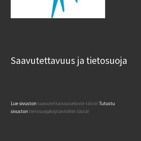
Saavutettavuus ja tietosuoja
Lue sivuston
saavutettavuusseloste tästä!
Tutustu
sivuston
tietosuojakäytäntöihin tästä!