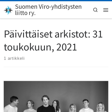
Suomen Viro-yhdistysten
Skip to content
Search
liitto ry.
Val
Päivittäiset arkistot:
31
toukokuun, 2021
1 artikkeli
Elokuussa nähdään Tarton laululavalla jotain
ainutlaatuista, kun neljä vuosikymmentä uinunut