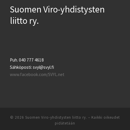
Suomen Viro-yhdistysten
liitto ry.
Puh. 040 777 4618
Sähköposti: svyl@svyl.fi
www.facebook.com/SVYL.net
© 2026
Suomen Viro-yhdistysten liitto ry.
– Kaikki oikeudet
pidätetään