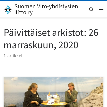
Suomen Viro-yhdistysten
Skip to content
Search
liitto ry.
Val
Päivittäiset arkistot:
26
marraskuun, 2020
1 artikkeli
Useiden tänä syksynä ilmestyneiden ja ilmestyvien Viro-