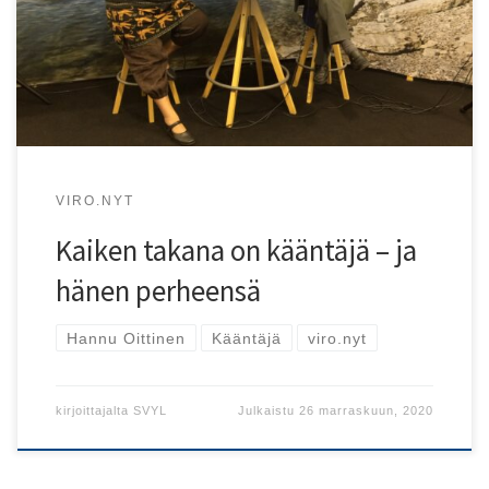
kirjojen taustalla on Hannu Oittinen – joko kääntäjän tai
kirjailijan roolissa.
VIRO.NYT
Kaiken takana on kääntäjä – ja
hänen perheensä
Hannu Oittinen
Kääntäjä
viro.nyt
kirjoittajalta
SVYL
Julkaistu
26 marraskuun, 2020