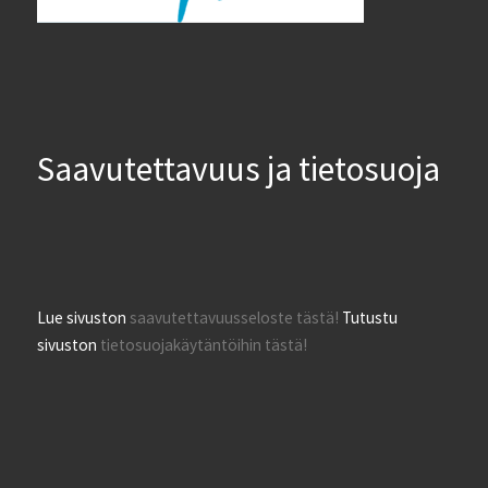
Saavutettavuus ja tietosuoja
Lue sivuston
saavutettavuusseloste tästä!
Tutustu
sivuston
tietosuojakäytäntöihin tästä!