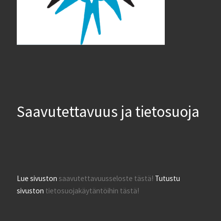
Saavutettavuus ja tietosuoja
Lue sivuston
saavutettavuusseloste tästä!
Tutustu
sivuston
tietosuojakäytäntöihin tästä!