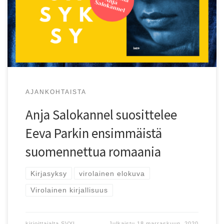
suosituksia puodin tarjonnasta.
AJANKOHTAISTA
Anja Salokannel suosittelee
Eeva Parkin ensimmäistä
suomennettua romaania
Kirjasyksy
virolainen elokuva
Virolainen kirjallisuus
kirjoittajalta
SVYL
Julkaistu
18 marraskuun, 2020