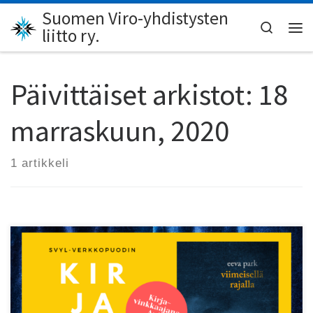
Suomen Viro-yhdistysten
Skip to content
Search
liitto ry.
Val
Päivittäiset arkistot:
18
marraskuun, 2020
1 artikkeli
SVYL-verkkopuodin Kirjasyksy-kampanjassa saadaan