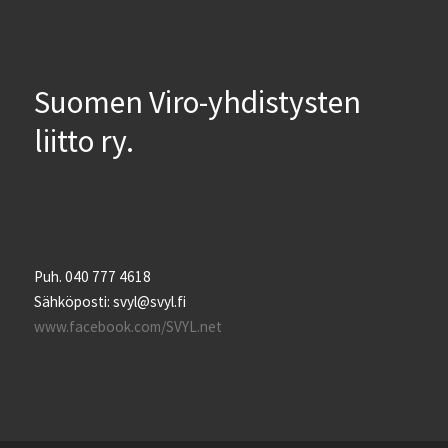
Suomen Viro-yhdistysten
liitto ry.
Puh. 040 777 4618
Sähköposti: svyl@svyl.fi
www.facebook.com/SVYL.net