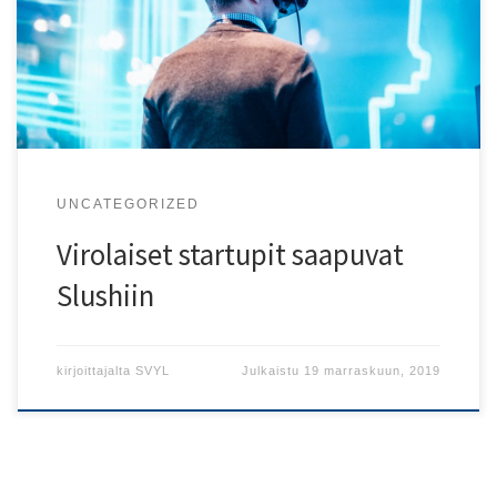
Slush Helsinki Messukeskuksessa 21.-22.11.2019.
UNCATEGORIZED
Virolaiset startupit saapuvat
Slushiin
kirjoittajalta
SVYL
Julkaistu
19 marraskuun, 2019