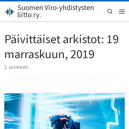
Suomen Viro-yhdistysten
Skip to content
Search
liitto ry.
Val
Päivittäiset arkistot:
19
marraskuun, 2019
1 artikkeli