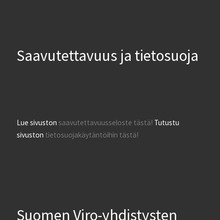
Saavutettavuus ja tietosuoja
Lue sivuston
saavutettavuusseloste tästä!
Tutustu
sivuston
tietosuojakäytäntöihin tästä!
Suomen Viro-yhdistysten