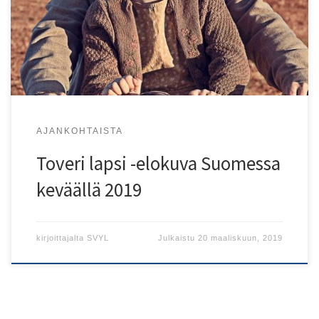
lapsen näkökulmasta. Elokuva perustuu kirjailija Leelo
Tungalin lapsuudenkokemuksiin. Pääosassa nähdään 6-
vuotias Leelo, jonka opettajaäidin pyssymiehet eräänä
päivänä vain vievät pois. Leelon on itsenäistyttävä ja
löydettävä vastaukset moniin häntä […]
AJANKOHTAISTA
Toveri lapsi -elokuva Suomessa
keväällä 2019
kirjoittajalta
SVYL
Julkaistu
20 maaliskuun, 2019