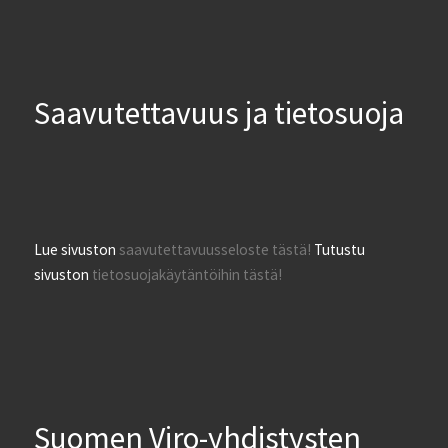
Saavutettavuus ja tietosuoja
Lue sivuston
saavutettavuusseloste tästä!
Tutustu
sivuston
tietosuojakäytäntöihin tästä!
Suomen Viro-yhdistysten