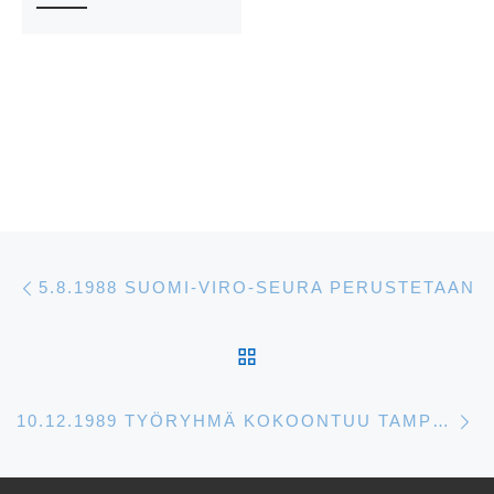
Artikkelien navigointi
Edellinen
5.8.1988 SUOMI-VIRO-SEURA PERUSTETAAN
ARTIKKELISIVULLE
S
10.12.1989 TYÖRYHMÄ KOKOONTUU TAMPEREELLA