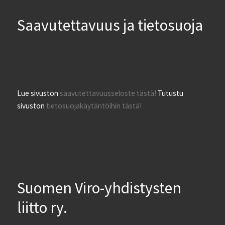
Saavutettavuus ja tietosuoja
Lue sivuston
saavutettavuusseloste tästä!
Tutustu
sivuston
tietosuojakäytäntöihin tästä!
Suomen Viro-yhdistysten
liitto ry.