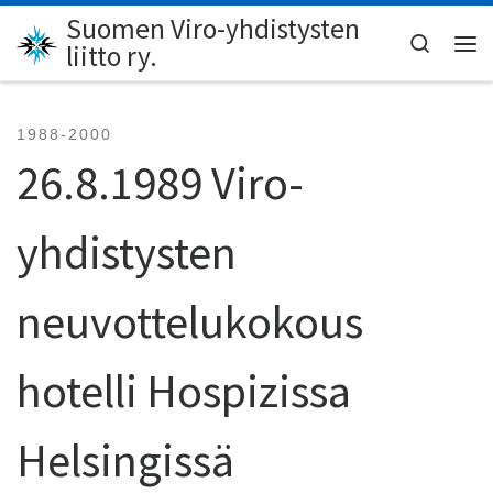
Suomen Viro-yhdistysten
Skip to content
Search
liitto ry.
Val
1988-2000
26.8.1989 Viro-
yhdistysten
neuvottelukokous
hotelli Hospizissa
Helsingissä