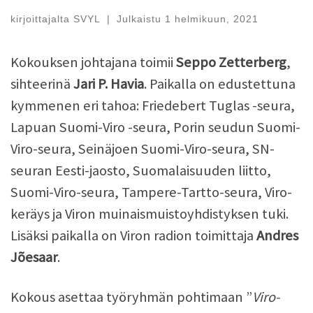
kirjoittajalta
SVYL
|
Julkaistu
1 helmikuun, 2021
Kokouksen johtajana toimii
Seppo Zetterberg
,
sihteerinä
Jari P. Havia
. Paikalla on edustettuna
kymmenen eri tahoa: Friedebert Tuglas -seura,
Lapuan Suomi-Viro -seura, Porin seudun Suomi-
Viro-seura, Seinäjoen Suomi-Viro-seura, SN-
seuran Eesti-jaosto, Suomalaisuuden liitto,
Suomi-Viro-seura, Tampere-Tartto-seura, Viro-
keräys ja Viron muinaismuistoyhdistyksen tuki.
Lisäksi paikalla on Viron radion toimittaja
Andres
Jõesaar
.
Kokous asettaa työryhmän pohtimaan ”
Viro-