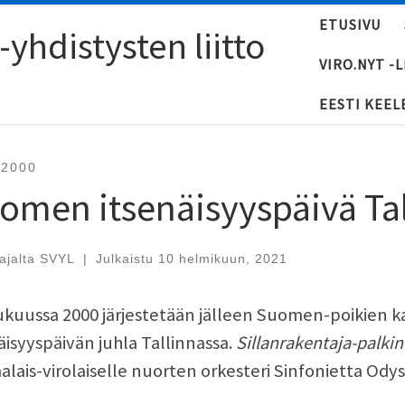
ETUSIVU
yhdistysten liitto
VIRO.NYT -
EESTI KEEL
-2000
omen itsenäisyyspäivä Ta
tajalta
SVYL
|
Julkaistu
10 helmikuun, 2021
ukuussa 2000 järjestetään jälleen Suomen-poikien 
äisyyspäivän juhla Tallinnassa.
Sillanrakentaja-palkin
lais-virolaiselle nuorten orkesteri Sinfonietta Ody