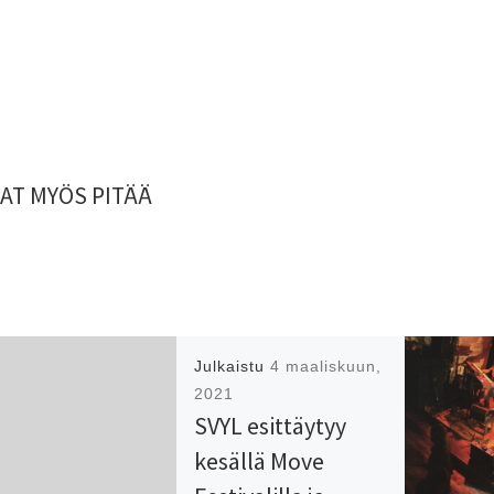
AT MYÖS PITÄÄ
Julkaistu
4 maaliskuun,
2021
SVYL esittäytyy
kesällä Move