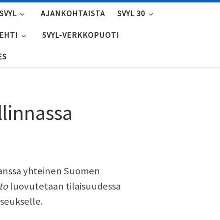
SVYL
AJANKOHTAISTA
SVYL 30
LEHTI
SVYL-VERKKOPUOTI
ES
llinnassa
kanssa yhteinen Suomen
to
luovutetaan tilaisuudessa
sseukselle.