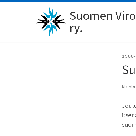
Skip to content
Suomen Viro-
ry.
1988
Su
kirjoit
Joul
itsen
suoma