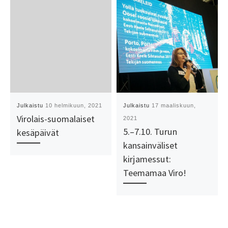
Julkaistu
10 helmikuun, 2021
Julkaistu
17 maaliskuun,
Virolais-suomalaiset
2021
5.–7.10. Turun
kesäpäivät
kansainväliset
kirjamessut:
Teemamaa Viro!