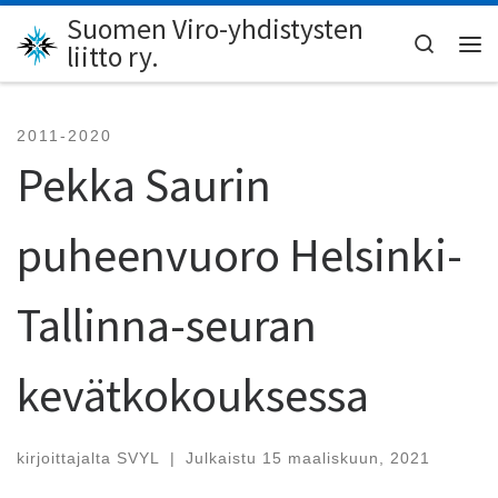
Suomen Viro-yhdistysten
Skip to content
Search
liitto ry.
Val
2011-2020
Pekka Saurin
puheenvuoro Helsinki-
Tallinna-seuran
kevätkokouksessa
kirjoittajalta
SVYL
|
Julkaistu
15 maaliskuun, 2021