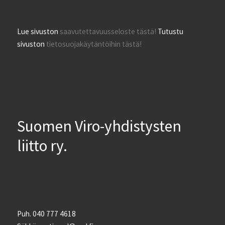
Lue sivuston
saavutettavuusseloste tästä!
Tutustu
sivuston
tietosuojakäytäntöihin tästä!
Suomen Viro-yhdistysten
liitto ry.
Puh. 040 777 4618