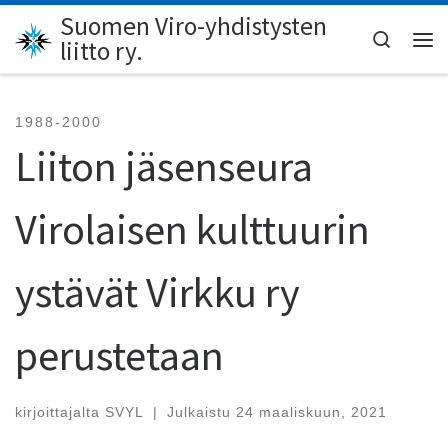
Suomen Viro-yhdistysten
Skip to content
Search
liitto ry.
Val
1988-2000
Liiton jäsenseura
Virolaisen kulttuurin
ystävät Virkku ry
perustetaan
kirjoittajalta
SVYL
|
Julkaistu
24 maaliskuun, 2021