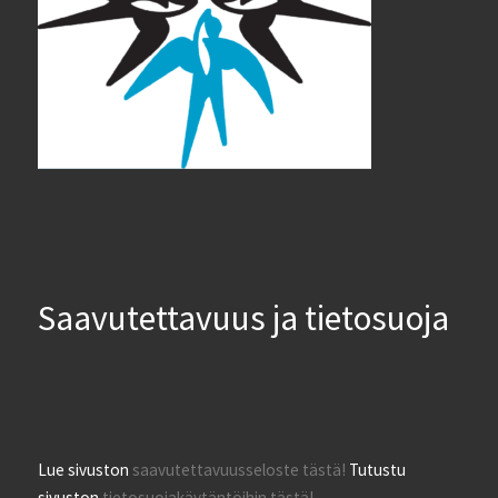
Saavutettavuus ja tietosuoja
Lue sivuston
saavutettavuusseloste tästä!
Tutustu
sivuston
tietosuojakäytäntöihin tästä!