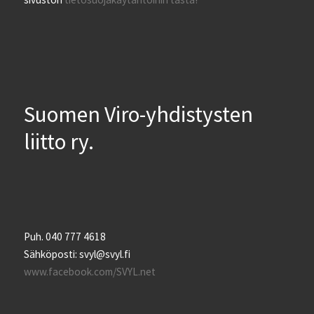
Suomen Viro-yhdistysten
liitto ry.
Puh. 040 777 4618
Sähköposti: svyl@svyl.fi
www.facebook.com/SVYL.net