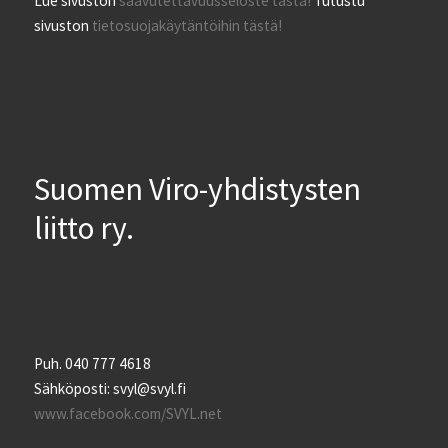
Lue sivuston
saavutettavuusseloste tästä!
Tutustu
sivuston
tietosuojakäytäntöihin tästä!
Suomen Viro-yhdistysten
liitto ry.
Puh. 040 777 4618
Sähköposti: svyl@svyl.fi
www.facebook.com/SVYL.net