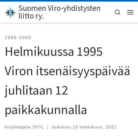
Suomen Viro-yhdistysten
Skip to content
Search
liitto ry.
Val
1988-2000
Helmikuussa 1995
Viron itsenäisyyspäivää
juhlitaan 12
paikkakunnalla
kirjoittajalta
SVYL
|
Julkaistu
10 helmikuun, 2021