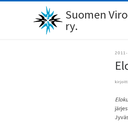
Skip to content
Suomen Viro-
ry.
2011
El
kirjoit
Eloku
järje
Jyväs