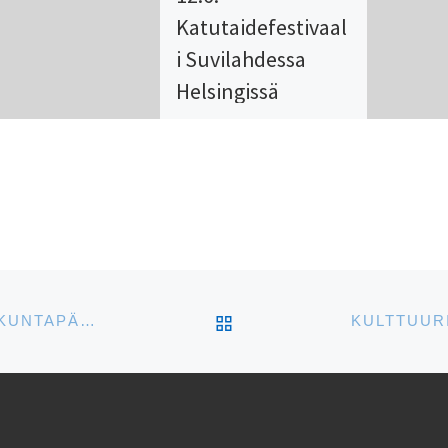
Katutaidefestivaal
i Suvilahdessa
Helsingissä
Viro-instituutti muun
Eesti Majan tuella
järjestää suuren
katutaidefestivaalin
Suvilahdessa. Mukana on
suomalaisia ja virolaisia
katutaiteilijoita sekä
ARTIKKELISIVULLE
31.8.-2.9. SUOMALAIS-VIROLAISET YSTÄVYYSKUNTAPÄIVÄT TURUSSA
monia Suvilahden
organisaatioita.