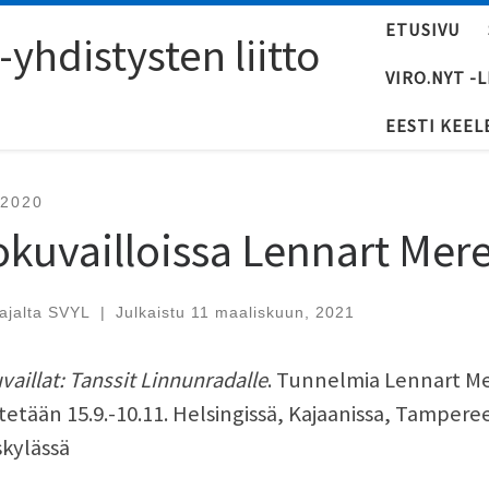
ETUSIVU
yhdistysten liitto
VIRO.NYT -
EESTI KEEL
-2020
okuvailloissa Lennart Mere
tajalta
SVYL
|
Julkaistu
11 maaliskuun, 2021
vaillat: Tanssit Linnunradalle
. Tunnelmia Lennart Mer
stetään 15.9.-10.11. Helsingissä, Kajaanissa, Tampere
kylässä