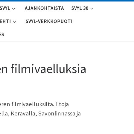
SVYL
AJANKOHTAISTA
SVYL 30
LEHTI
SVYL-VERKKOPUOTI
ES
n filmivaelluksia
en filmivaelluksilta. Iltoja
ella, Keravalla, Savonlinnassa ja