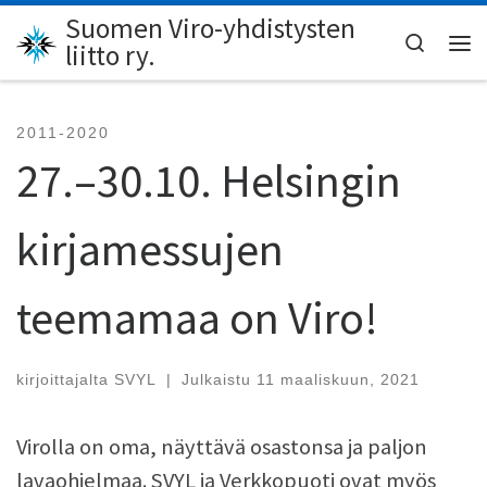
Suomen Viro-yhdistysten
Skip to content
Search
liitto ry.
Val
2011-2020
27.–30.10. Helsingin
kirjamessujen
teemamaa on Viro!
kirjoittajalta
SVYL
|
Julkaistu
11 maaliskuun, 2021
Virolla on oma, näyttävä osastonsa ja paljon
lavaohjelmaa. SVYL ja Verkkopuoti ovat myös