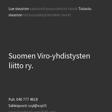
Lue sivuston
saavutettavuusseloste tästä!
Tutustu
sivuston
tietosuojakäytäntöihin tästä!
Suomen Viro-yhdistysten
liitto ry.
Puh. 040 777 4618
Sähköposti: svyl@svyl.fi
www.facebook.com/SVYL.net