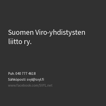
Suomen Viro-yhdistysten
liitto ry.
Puh. 040 777 4618
Sähköposti: svyl@svyl.fi
www.facebook.com/SVYL.net