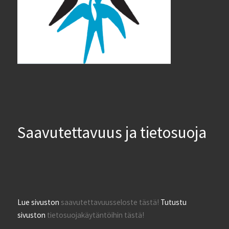
Saavutettavuus ja tietosuoja
Lue sivuston
saavutettavuusseloste tästä!
Tutustu
sivuston
tietosuojakäytäntöihin tästä!