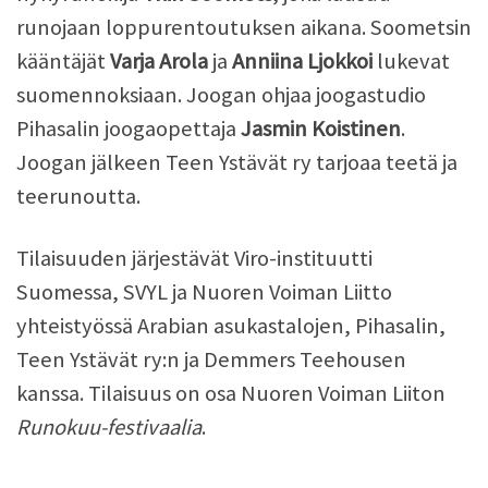
runojaan loppurentoutuksen aikana. Soometsin
kääntäjät
Varja Arola
ja
Anniina Ljokkoi
lukevat
suomennoksiaan. Joogan ohjaa joogastudio
Pihasalin joogaopettaja
Jasmin Koistinen
.
Joogan jälkeen Teen Ystävät ry tarjoaa teetä ja
teerunoutta.
Tilaisuuden järjestävät Viro-instituutti
Suomessa, SVYL ja Nuoren Voiman Liitto
yhteistyössä Arabian asukastalojen, Pihasalin,
Teen Ystävät ry:n ja Demmers Teehousen
kanssa. Tilaisuus on osa Nuoren Voiman Liiton
Runokuu-festivaalia
.