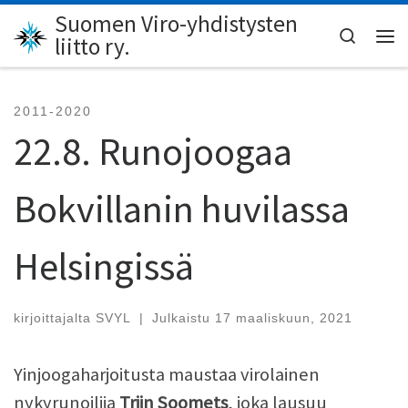
Suomen Viro-yhdistysten
Skip to content
Search
liitto ry.
Val
2011-2020
22.8. Runojoogaa
Bokvillanin huvilassa
Helsingissä
kirjoittajalta
SVYL
|
Julkaistu
17 maaliskuun, 2021
Yinjoogaharjoitusta maustaa virolainen
nykyrunoilija
Triin Soomets
, joka lausuu