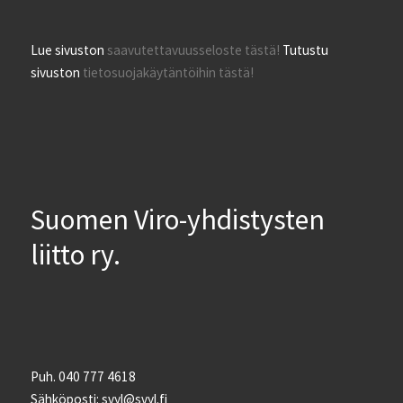
Lue sivuston
saavutettavuusseloste tästä!
Tutustu
sivuston
tietosuojakäytäntöihin tästä!
Suomen Viro-yhdistysten
liitto ry.
Puh. 040 777 4618
Sähköposti: svyl@svyl.fi