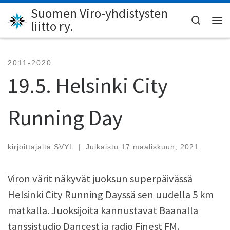
Suomen Viro-yhdistysten
Skip to content
Search
liitto ry.
Val
2011-2020
19.5. Helsinki City
Running Day
kirjoittajalta
SVYL
|
Julkaistu
17 maaliskuun, 2021
Viron värit näkyvät juoksun superpäivässä
Helsinki City Running Dayssä sen uudella 5 km
matkalla. Juoksijoita kannustavat Baanalla
tanssistudio Dancest ja radio Finest FM.