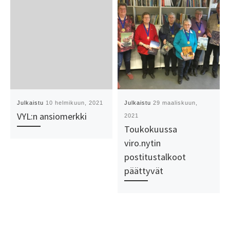
Julkaistu
10 helmikuun, 2021
Julkaistu
29 maaliskuun,
VYL:n ansiomerkki
2021
Toukokuussa
viro.nytin
postitustalkoot
päättyvät