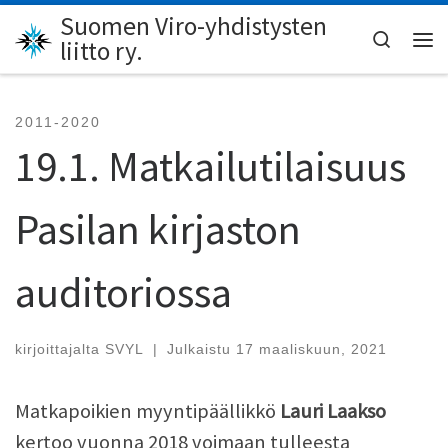
Suomen Viro-yhdistysten
Skip to content
Search
liitto ry.
Val
2011-2020
19.1. Matkailutilaisuus
Pasilan kirjaston
auditoriossa
kirjoittajalta
SVYL
|
Julkaistu
17 maaliskuun, 2021
Matkapoikien myyntipäällikkö
Lauri Laakso
kertoo vuonna 2018 voimaan tulleesta