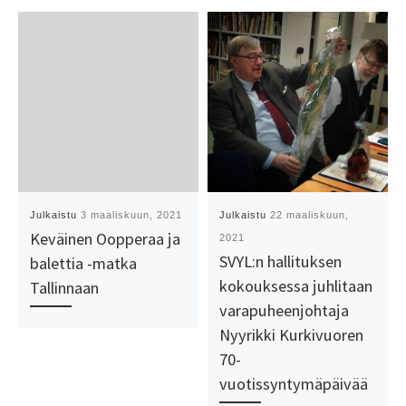
Julkaistu
3 maaliskuun, 2021
Julkaistu
22 maaliskuun,
Keväinen Oopperaa ja
2021
SVYL:n hallituksen
balettia -matka
kokouksessa juhlitaan
Tallinnaan
varapuheenjohtaja
Nyyrikki Kurkivuoren
70-
vuotissyntymäpäivää