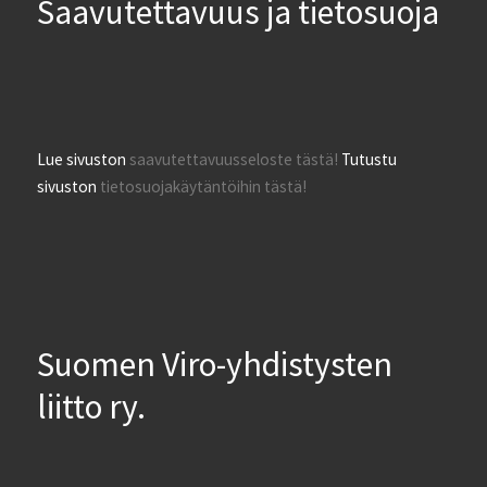
Saavutettavuus ja tietosuoja
Lue sivuston
saavutettavuusseloste tästä!
Tutustu
sivuston
tietosuojakäytäntöihin tästä!
Suomen Viro-yhdistysten
liitto ry.