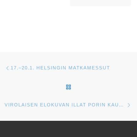
Artikkelien navigointi
Edellinen
17.–20.1. HELSINGIN MATKAMESSUT
ARTIKKELISIVULLE
S
VIROLAISEN ELOKUVAN ILLAT PORIN KAUPUNGINKIRJASTOSSA