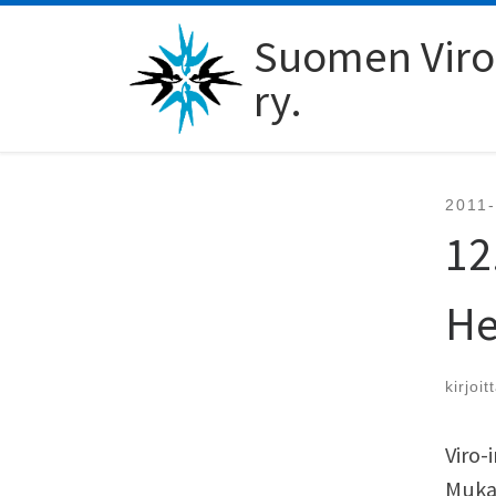
Skip to content
Suomen Viro-
ry.
2011
12
He
kirjoit
Viro-
Mukan