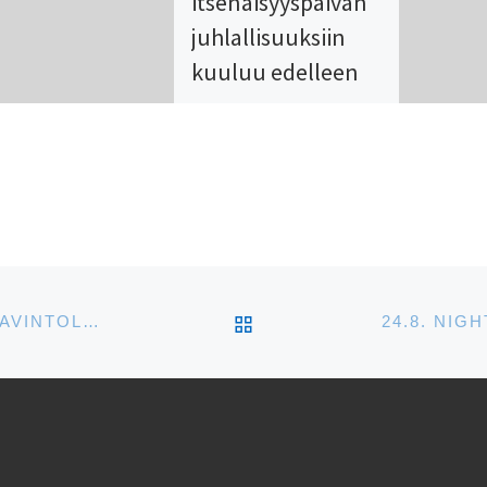
itsenäisyyspäivän
juhlallisuuksiin
kuuluu edelleen
seppeleenlaskut
Malmin
hautausmaalla ja
Vanhan kirkon
puistossa
Suomalaisuuden klubilla
ARTIKKELISIVULLE
UUSI VIROLAINEN MUSIIKKIKLUBI ALOITTAA RAVINTOLA VILLISSÄ WÄINÖSSÄ HELSINGISSÄ
ei enää järjestetä
iltaklubia, joten SVYL
järjestää jatkossa oman
iltatilaisuuden Baltia-
keskuksen tiloissa. 2004
ohjelmassa hallituksen