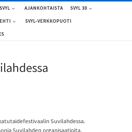
SVYL
AJANKOHTAISTA
SVYL 30
LEHTI
SVYL-VERKKOPUOTI
ES
vilahdessa
katutaidefestivaalin Suvilahdessa.
 monia Suvilahden organisaatioita.