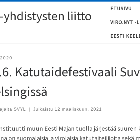
ETUSIVU
yhdistysten liitto
VIRO.NYT -
EESTI KEEL
-2020
.6. Katutaidefestivaali Su
lsingissä
tajalta
SVYL
|
Julkaistu
12 maaliskuun, 2021
instituutti muun Eesti Majan tuella järjestää suuren 
a on suomalaisia ja virolaisia katutaiteilijoita sekä