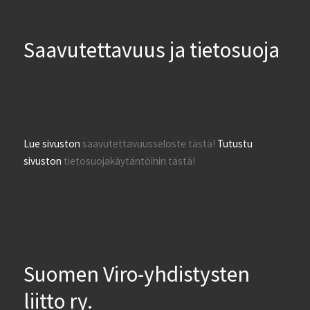
Saavutettavuus ja tietosuoja
Lue sivuston
saavutettavuusseloste tästä!
Tutustu
sivuston
tietosuojakäytäntöihin tästä!
Suomen Viro-yhdistysten
liitto ry.