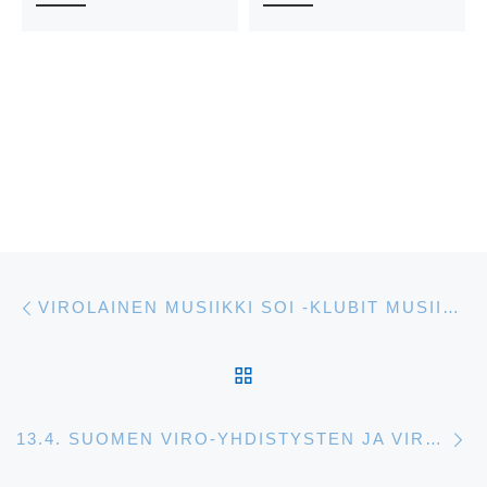
Artikkelien navigointi
Edellinen
VIROLAINEN MUSIIKKI SOI -KLUBIT MUSIIKKITALOSSA
ARTIKKELISIVULLE
S
13.4. SUOMEN VIRO-YHDISTYSTEN JA VIROLAISTEN YHDISTYSTEN VIRO 100 -TAPAAMINEN VIRON SUURLÄHETYSTÖSSÄ