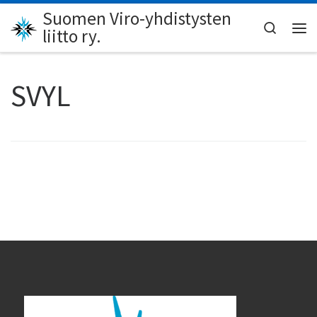
Suomen Viro-yhdistysten
Skip to content
Search
liitto ry.
Val
SVYL