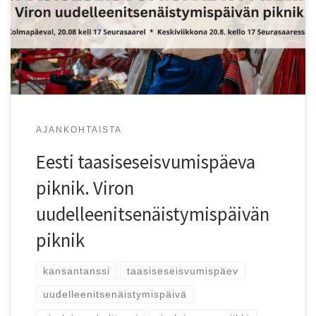
Viroa!
AJANKOHTAISTA
Eesti taasiseseisvumispäeva
piknik. Viron
uudelleenitsenäistymispäivän
piknik
kansantanssi
taasiseseisvumispäev
uudelleenitsenäistymispäivä