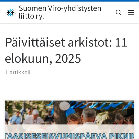
Suomen Viro-yhdistysten
Skip to content
Search
liitto ry.
Val
Päivittäiset arkistot:
11
elokuun, 2025
1 artikkeli
Keskiviikkona 20.8. juhlitaan itsenäisyytensä palauttanutta