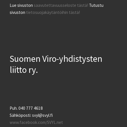
Lue sivuston
saavutettavuusseloste tästä!
Tutustu
sivuston
tietosuojakäytäntöihin tästä!
Suomen Viro-yhdistysten
liitto ry.
Puh. 040 777 4618
Sähköposti: svyl@svyl.fi
www.facebook.com/SVYL.net