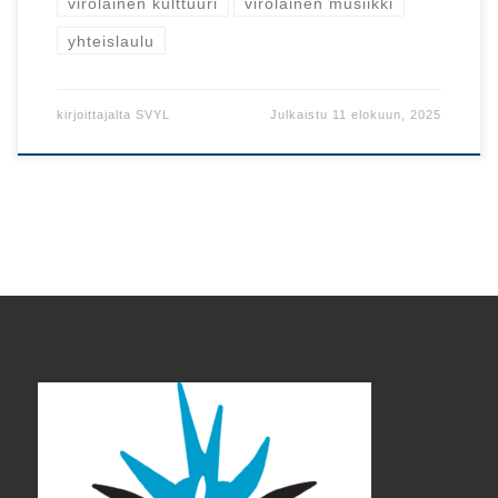
virolainen kulttuuri
virolainen musiikki
yhteislaulu
kirjoittajalta
SVYL
Julkaistu
11 elokuun, 2025