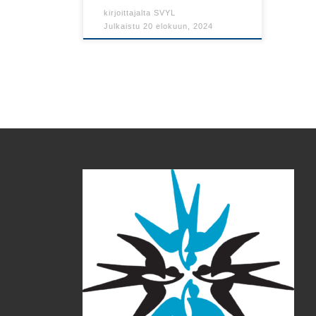
kirjoittajalta
SVYL
Julkaistu
20 elokuun, 2024