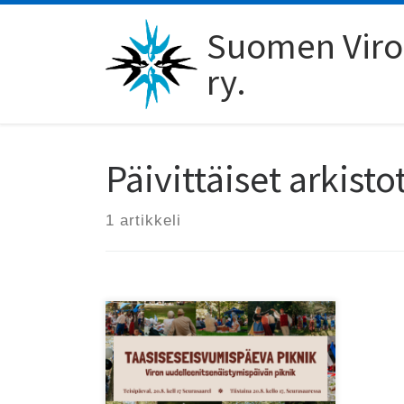
Skip to content
Suomen Viro-
ry.
Päivittäiset arkisto
1 artikkeli
Tiistaina 20.8. klo 17 juhlitaan
Seurasaaressa Viron
uudelleenitsenäistymispäivää!