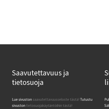
Saavutettavuus ja
S
tietosuoja
l
Lue sivuston
saavutettavuusseloste tästä!
Tutustu
Pu
sivuston
tietosuojakäytäntöihin tästä!
Säh