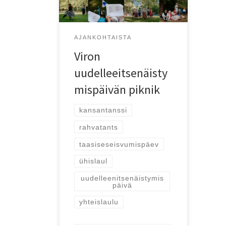
AJANKOHTAISTA
Viron
uudelleeitsenäisty
mispäivän piknik
kansantanssi
rahvatants
taasiseseisvumispäev
ühislaul
uudelleenitsenäistymis
päivä
yhteislaulu