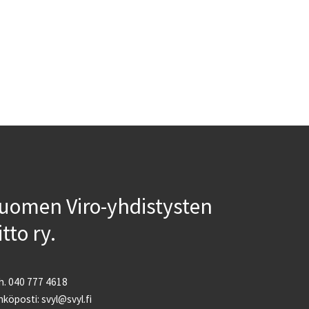
uomen Viro-yhdistysten
iitto ry.
h. 040 777 4618
köposti: svyl@svyl.fi