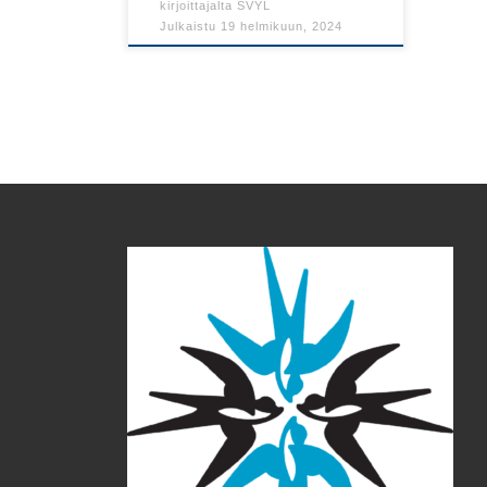
kirjoittajalta
SVYL
Julkaistu
19 helmikuun, 2024