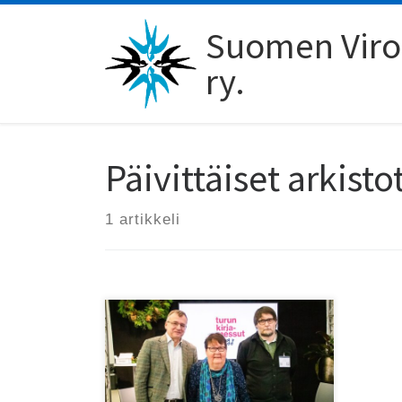
Skip to content
Suomen Viro-
ry.
Päivittäiset arkisto
1 artikkeli
viro.nyt – audio -podcast sarjan
toisessa osassa ovat äänessä
kustantajat kalle Niinikangas ja