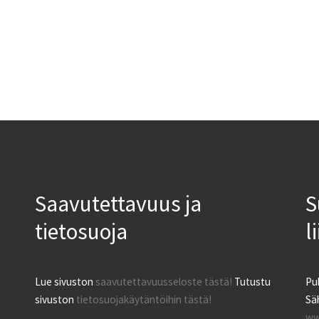
Saavutettavuus ja
S
tietosuoja
l
Lue sivuston
saavutettavuusseloste tästä!
Tutustu
Pu
sivuston
tietosuojakäytäntöihin tästä!
Säh
ww