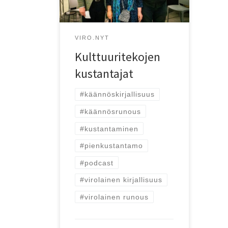
Tommi Parkko.
VIRO.NYT
Kulttuuritekojen
kustantajat
#käännöskirjallisuus
#käännösrunous
#kustantaminen
#pienkustantamo
#podcast
#virolainen kirjallisuus
#virolainen runous