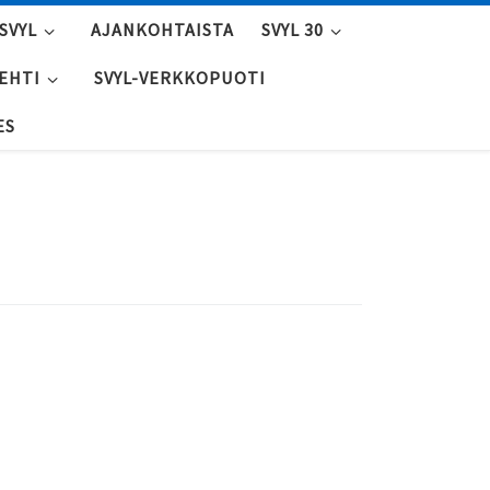
SVYL
AJANKOHTAISTA
SVYL 30
LEHTI
SVYL-VERKKOPUOTI
ES