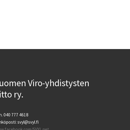
uomen Viro-yhdistysten
iitto ry.
h. 040 777 4618
köposti: svyl@svyl.fi
w.facebook.com/SVYL.net