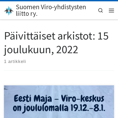
Suomen Viro-yhdistysten
Skip to content
Search
liitto ry.
Val
Päivittäiset arkistot:
15
joulukuun, 2022
1 artikkeli
Eesti Maja lomailee 19.12.–8.1., mutta SVYL-Verkkopuoti