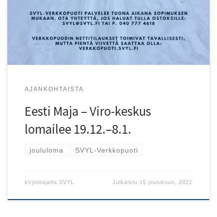
toimii pienin poikkeuksin ja viivein.
AJANKOHTAISTA
Eesti Maja – Viro-keskus
lomailee 19.12.–8.1.
joululoma
SVYL-Verkkopuoti
kirjoittajalta
SVYL
Julkaistu
15 joulukuun, 2022