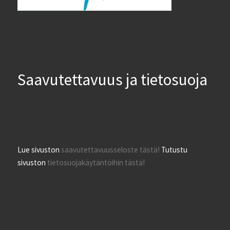
Saavutettavuus ja tietosuoja
Lue sivuston
saavutettavuusseloste tästä!
Tutustu
sivuston
tietosuojakäytäntöihin tästä!