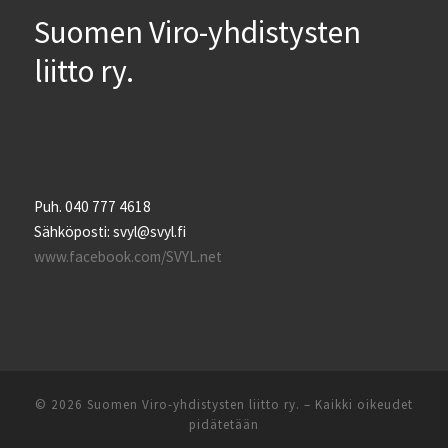
Suomen Viro-yhdistysten
liitto ry.
Puh. 040 777 4618
Sähköposti: svyl@svyl.fi
www.facebook.com/SVYL.net
© 2026
Suomen Viro-yhdistysten liitto ry.
– Kaikki oikeudet
pidätetään