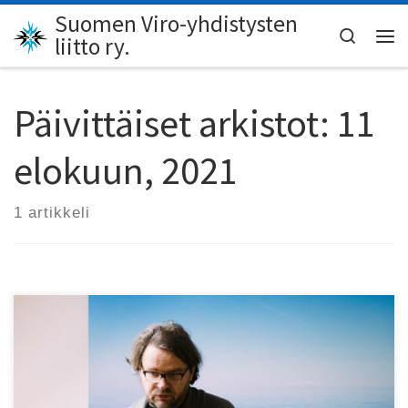
Suomen Viro-yhdistysten
Skip to content
Search
liitto ry.
Val
Päivittäiset arkistot:
11
elokuun, 2021
1 artikkeli
Virolainen runoilija Jan Kaus esiintyy Runokuu-festivaalin