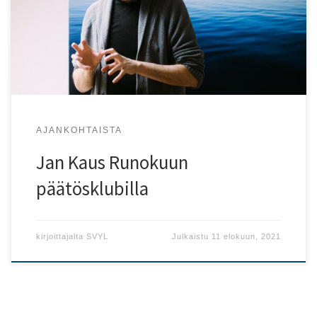
Kasvusto-päätösklubilla 24.8. klo 19-23!
AJANKOHTAISTA
Jan Kaus Runokuun
päätösklubilla
kirjoittajalta
SVYL
Julkaistu
11 elokuun, 2021