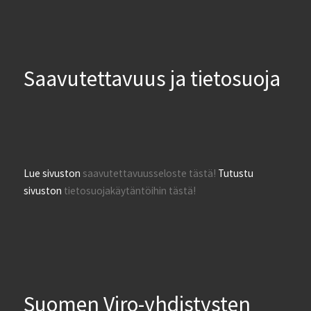
Saavutettavuus ja tietosuoja
Lue sivuston
saavutettavuusseloste tästä!
Tutustu
sivuston
tietosuojakäytäntöihin tästä!
Suomen Viro-yhdistysten