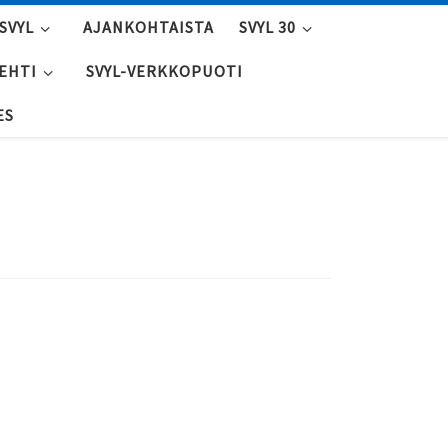
SVYL
AJANKOHTAISTA
SVYL 30
LEHTI
SVYL-VERKKOPUOTI
ES