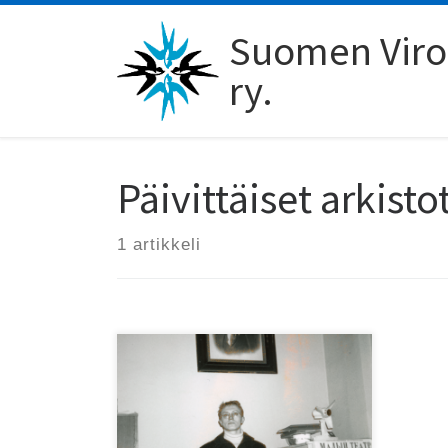
Skip to content
Suomen Viro-
ry.
Päivittäiset arkisto
1 artikkeli
29. kesäkuuta tulee kuluneeksi
30 vuotta siitä, kun kirjailija ja
koomikko Antto Terras muutti
Virosta Suomeen ollen osa