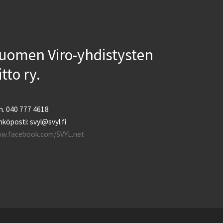
uomen Viro-yhdistysten
iitto ry.
h. 040 777 4618
köposti: svyl@svyl.fi
w.facebook.com/SVYL.net