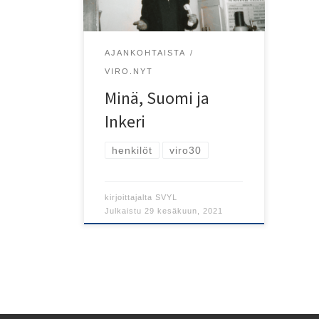
inkeriläisten paluumuuttoa.
AJANKOHTAISTA
VIRO.NYT
Minä, Suomi ja
Inkeri
henkilöt
viro30
kirjoittajalta
SVYL
Julkaistu
29 kesäkuun, 2021