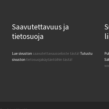
Saavutettavuus ja
S
tietosuoja
l
Lue sivuston
saavutettavuusseloste tästä!
Tutustu
Pu
sivuston
tietosuojakäytäntöihin tästä!
Säh
ww