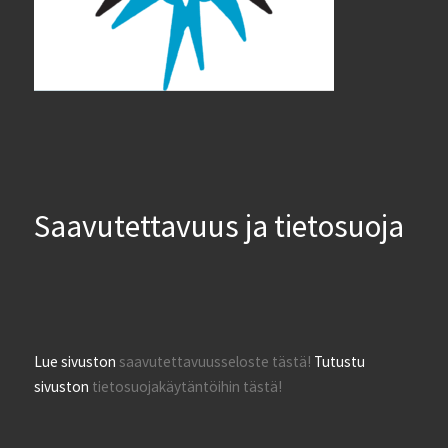
Saavutettavuus ja tietosuoja
Lue sivuston
saavutettavuusseloste tästä!
Tutustu
sivuston
tietosuojakäytäntöihin tästä!