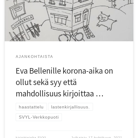
värityskirja Nõia 13. Nõiapere lood on suunniteltu koko
perheen yhteiseksi ajanvietteeksi. ”Korona-aika on
tietenkin ollut sekä syy että mahdollisuus kirjan
ilmestymiselle. Nyt kun tapahtumia ja lasten kerhoja ei ole
[…]
AJANKOHTAISTA
Eva Bellenille korona-aika on
ollut sekä syy että
mahdollisuus kirjoittaa …
haastattelu
lastenkirjallisuus.
SVYL-Verkkopuoti
kirjoittajalta
SVYL
Julkaistu
17 huhtikuun, 2021