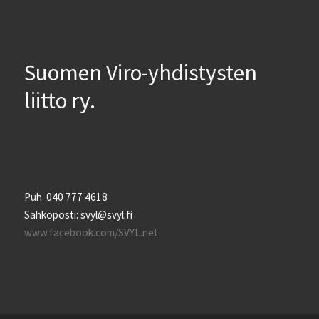
Suomen Viro-yhdistysten
liitto ry.
Puh. 040 777 4618
Sähköposti: svyl@svyl.fi
www.facebook.com/SVYL.net